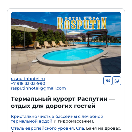
rasputinhotel.ru
+7 918 33-33-990
rasputinhotel@gmail.com
Термальный курорт Распутин —
отдых для дорогих гостей
Кристально чистые бассейны с лечебной
термальной водой
и гидромассажем.
Отель европейского уровня
.
Спа
. Баня на дровах,