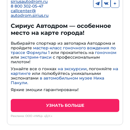
siriusautodrom.ru
8 800 302-05-47
callcenter@
autodrom.sirius.ru
Сириус Автодром — особенное
место на карте города!
Выбирайте спорткар из автопарка Автодрома и
пройдите
мастер-класс гоночного вождения по
трассе Формулы 1
или прокатитесь на
гоночном
или
экстрим-такси
с профессиональным
пилотом!
Узнайте все о гонках
на экскурсии
, погоняйте
на
картинге
или полюбуйтесь уникальными
экспонатами
в автомобильном музее Ника
Панули.
Яркие эмоции гарантированы!
УЗНАТЬ БОЛЬШЕ
Реклама: ООО «НИЦ» «Д.У.»