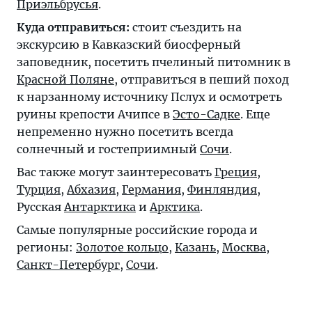
Приэльбрусья
.
Куда отправиться:
стоит съездить на
экскурсию в Кавказский биосферный
заповедник, посетить пчелиный питомник в
Красной Поляне
, отправиться в пеший поход
к нарзанному источнику Пслух и осмотреть
руины крепости Ачипсе в
Эсто-Садке
. Еще
непременно нужно посетить всегда
солнечный и гостеприимный
Сочи
.
Вас также могут заинтересовать
Греция
,
Турция
,
Абхазия
,
Германия
,
Финляндия
,
Русская
Антарктика
и
Арктика
.
Самые популярные российские города и
регионы:
Золотое кольцо
,
Казань
,
Москва
,
Санкт-Петербург
,
Сочи
.