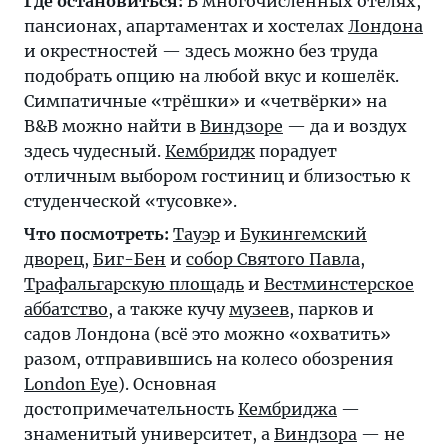
Где остановиться:
В многочисленных отелях,
пансионах, апартаментах и хостелах
Лондона
и окрестностей — здесь можно без труда
подобрать опцию на любой вкус и кошелёк.
Симпатичные «трёшки» и «четвёрки» на
B&B можно найти в
Виндзоре
— да и воздух
здесь чудесный.
Кембридж
порадует
отличным выбором гостиниц и близостью к
студенческой «тусовке».
Что посмотреть:
Тауэр
и
Букингемский
дворец
,
Биг-Бен
и
собор Святого Павла
,
Трафальгарскую площадь
и
Вестминстерское
аббатство
, а также кучу
музеев
, парков и
садов Лондона (всё это можно «охватить»
разом, отправившись на колесо обозрения
London Eye
). Основная
достопримечательность
Кембриджа
—
знаменитый университет, а
Виндзора
— не