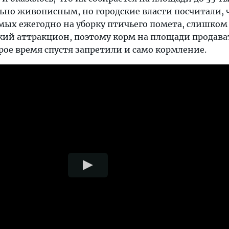
ьно живописным, но городские власти посчитали, ч
емых ежегодно на уборку птичьего помета, слишком
ский аттракцион, поэтому корм на площади продава
рое время спустя запретили и само кормление.