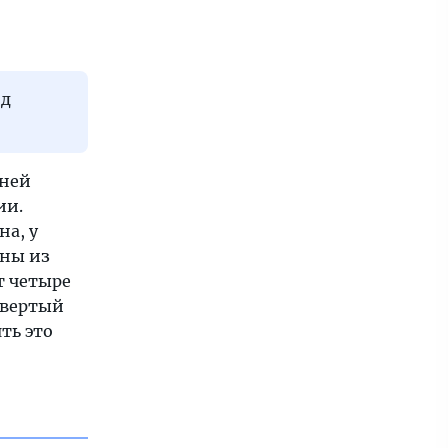
од
 ней
ии.
на, у
ены из
т четыре
твертый
ть это