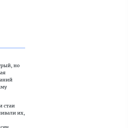
трый, но
ая
даний
ему
и стаи
ливали их,
сяч.