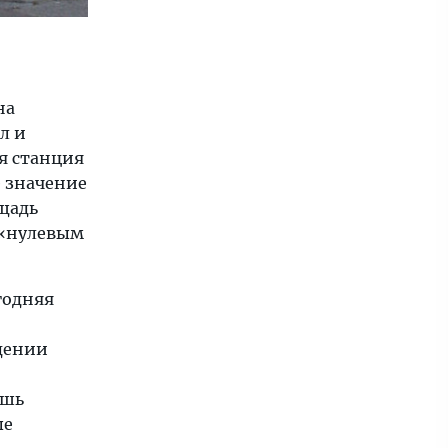
на
л и
я станция
 значение
щадь
 «нулевым
годняя
ждении
ишь
ые