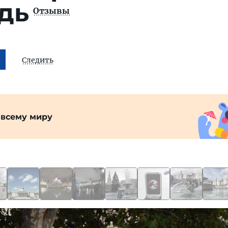
дь
Отзывы
Следить
 всему миру