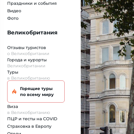
Праздники и события
Видео
Фото
Великобритания
Отзывы туристов
о Великобритании
Города и курорты
Великобритании
Туры
в Великобританию
Горящие туры
по всему миру
Виза
в Великобританию
ПЦР и тесты на COVID
Страховка
в Европу
Отели