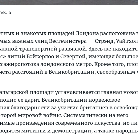
media
стных и знаковых площадей Лондона расположена 
амых важных улиц Вестминстера — Стрэнд, Уайтхол
важной транспортной развязкой. Здесь же находитс
с» линий Бэйкерлоо и Северной, имеющая большое
сажиропотока лондонского метро. Кроме того, пло
счета расстояний в Великобритании, своеобразным
альгарской площади устанавливается главная ново
ционно ее дарит Великобритании норвежское
нак благодарности за участие британцев в освобо
Второй мировой войны. Систематически на него
имые произведения современного искусства, но л
оводятся митинги и демонстрации, а также народн