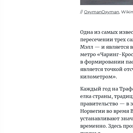
OxymanOxyman
, Wiki
Одна из самых изве
пересечении трех с
Мэлл — и является 
метро «Чаринг-Крос
в формировании пас
является точкой от
километром».
Каждый год на Траф
елка страны, тради
правительство — в з
Норвегии во время 
устанавливают знач
временно. Здесь пр