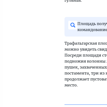
гулянья.
Площадь получ
командованием
Трафальгарская пло
можно увидеть свид
Посреди площади ст
подножия колонны 
пушек, захваченных
постамента, три из
продолжает пустоват
место.