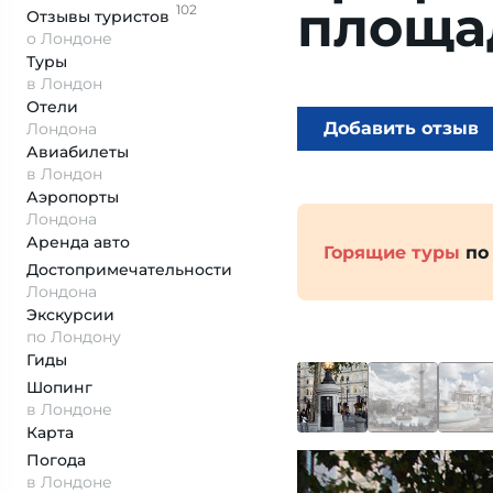
площа
102
Отзывы
туристов
о Лондоне
Туры
в Лондон
Отели
Добавить отзыв
Лондона
Авиабилеты
в Лондон
Аэропорты
Лондона
Аренда авто
Горящие туры
по
Достопримеча­тельности
Лондона
Экскурсии
по Лондону
Гиды
Шопинг
в Лондоне
Карта
Погода
в Лондоне