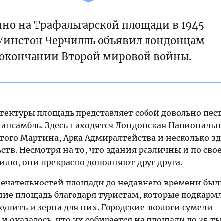
но на Трафальгарской площади в 1945
 Уинстон Черчилль объявил лондонцам
 окончании Второй мировой войны.
итектуры площадь представляет собой довольно пес
ансамбль. Здесь находятся Лондонская Национальн
ятого Мартина, Арка Адмиралтейства и несколько з
тв. Несмотря на то, что здания различны и по сво
илю, они прекрасно дополняют друг друга.
ечательностей площади до недавнего времени был
шие площадь благодаря туристам, которые подкарм
упить и зерна для них. Городские экологи сумели
 и оказалось, что их собирается на площади до 35 ты