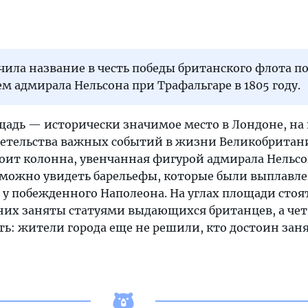
ила название в честь победы британского флота п
 адмирала Нельсона при Трафальгаре в 1805 году.
щадь — исторически значимое место в Лондоне, на
етельства важных событий в жизни Великобритан
оит колонна, увенчанная фигурой адмирала Нельсо
можно увидеть барельефы, которые были выплавл
 у побежденного Наполеона. На углах площади стоя
 них заняты статуями выдающихся британцев, а че
ь: жители города еще не решили, кто достоин заня