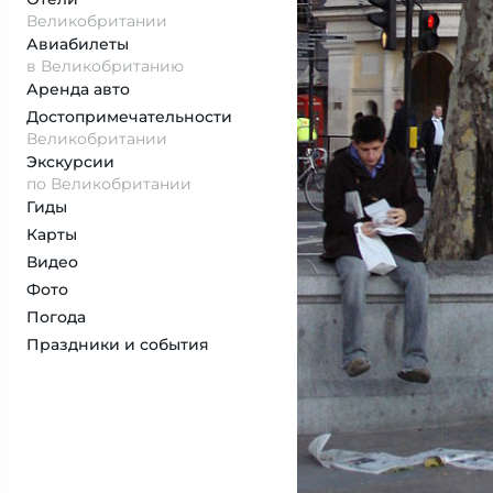
Великобритании
Авиабилеты
в Великобританию
Аренда авто
Достопримеча­тельности
Великобритании
Экскурсии
по Великобритании
Гиды
Карты
Видео
Фото
Погода
Праздники и события