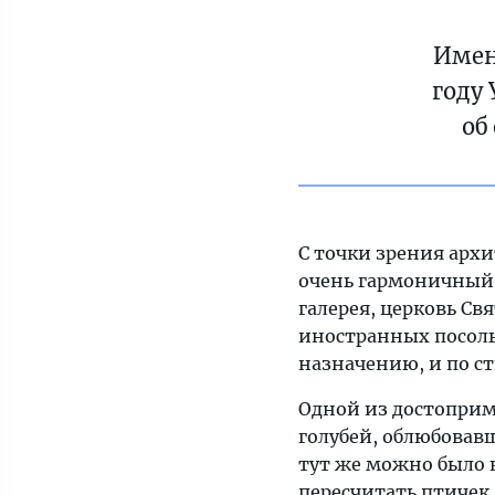
Имен
году
об
С точки зрения арх
очень гармоничный 
галерея, церковь Св
иностранных посольс
назначению, и по ст
Одной из достоприм
голубей, облюбовав
тут же можно было к
пересчитать птичек,