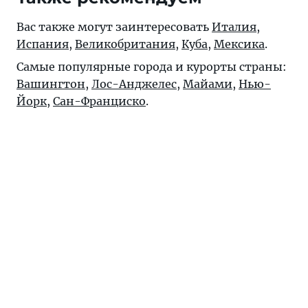
Вас также могут заинтересовать
Италия
,
Испания
,
Великобритания
,
Куба
,
Мексика
.
Самые популярные города и курорты страны:
Вашингтон
,
Лос-Анджелес
,
Майами
,
Нью-
Йорк
,
Сан-Франциско
.