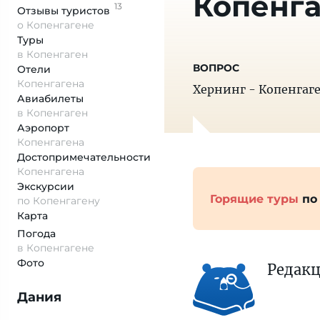
Копенга
13
Отзывы
туристов
о Копенгагене
Туры
в Копенгаген
Отели
Копенгагена
Хернинг - Копенгаге
Авиабилеты
в Копенгаген
Аэропорт
Копенгагена
Достопримеча­тельности
Копенгагена
Экскурсии
Горящие туры
по
по Копенгагену
Карта
Погода
в Копенгагене
Фото
Редак
Дания