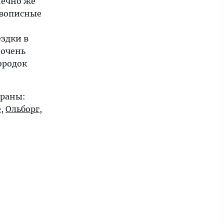
нечно же
вописные
здки в
 очень
ородок
траны:
е
,
Ольборг
,