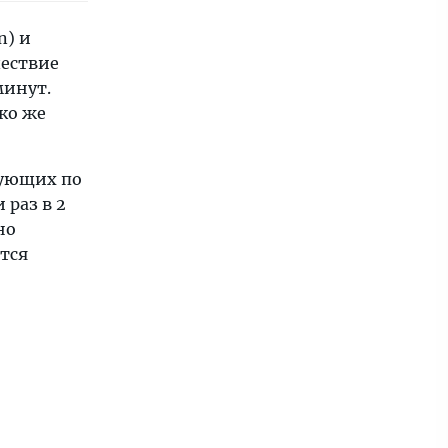
n) и
шествие
минут.
ько же
дующих по
 раз в 2
но
ётся