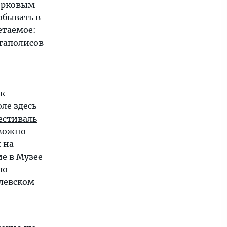
ерковым
обывать в
четаемое:
гаполисов
 к
ле здесь
естиваль
 можно
 на
ие в Музее
ию
олевском