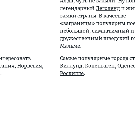
Ах да, чуть не забыли! Ну ко
легендарный
Леголенд
и жи
замки страны
. В качестве
«заграницы» популярны пое
небольшой, симпатичный и
дружественный шведский г
Мальме
.
нтересовать
Самые популярные города с
тания
,
Норвегия
,
Биллунд
,
Копенгаген
,
Оденс
я
.
Роскилле
.