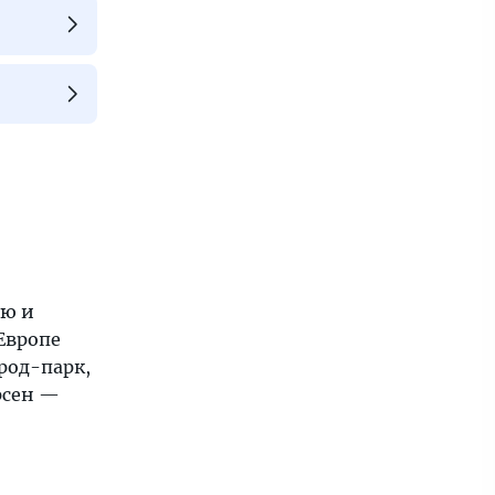
ю и
Европе
род-парк,
рсен —