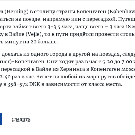
а (Herning) в столицу страны Копенгаген (Københav
аться на поезде, напрямую или с пересадкой. Путе
рта займёт всего 3-3,5 часа, чаще всего – 3 часа 18 
у в Вайле (Vejle), то в пути придётся провести стол
ь минут на 20 больше.
доехать из одного города в другой на поездах, сле
uer)-Копенгаген. Они ходят раз в час с 5:20 до 7:00 и
. С пересадкой в Вайле из Хернинга в Копенгаген мож
22:40 раз в час. Билет на любой из маршрутов обойд
 в 358-572 DKK в зависимости от класса места.
Следить