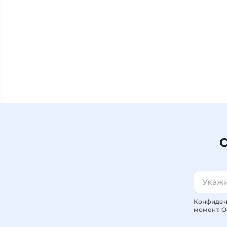
С
Конфиденц
момент. О