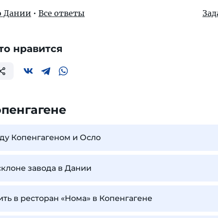
о Дании
•
Все ответы
Зад
то нравится
опенгагене
ду Копенгагеном и Осло
склоне завода в Дании
ить в ресторан «Нома» в Копенгагене