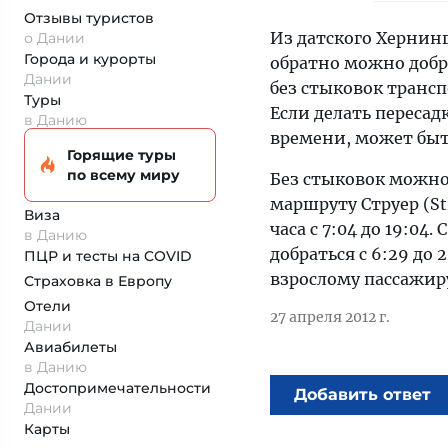
Отзывы туристов
Из датского Хернинг
о Дании
Города и курорты
обратно можно добр
Дании
без стыковок транспо
Туры
Если делать пересадк
в Данию
времени, может быт
Горящие туры
по всему миру
Без стыковок можно 
маршруту Струер (Str
Виза
часа с 7:04 до 19:04
в Данию
добраться с 6:29 до 
ПЦР и тесты на COVID
взрослому пассажиру
Страховка
в Европу
Отели
27 апреля 2012 г.
Дании
Авиабилеты
в Данию
Достопримеча­тельности
Добавить ответ
Дании
Карты