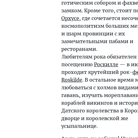
готическим собором и фахв
замком. Кроме того, стоит п
Орхусе
, где сочетается несо
космополитизм больших ме
и шарм провинции с их
замечательными пабами и
ресторанами.
Любителям рока обязателен
посещению
Роскилле
— в ию
проходит крутейший рок-
ф
Roskilde
. В остальное время
любоваться с холмов видами
гавань, изучать мореплаван
кораблей викингов и истор
Датского королевства в Кор
дворце и королевской же
усыпальнице.