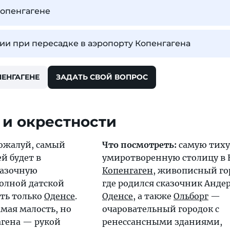
Копенгагене
ии при пересадке в аэропорту Копенгагена
ПЕНГАГЕНЕ
ЗАДАТЬ СВОЙ ВОПРОС
 и окрестности
ожалуй, самый
Что посмотреть:
самую тиху
й будет в
умиротворенную столицу в 
сказочную
Копенгаген
, живописный го
полной датской
где родился сказочник Анде
ть только
Оденсе
.
Оденсе
, а также
Ольборг
—
амая малость, но
очаровательный городок с
агена — рукой
ренессансными зданиями,