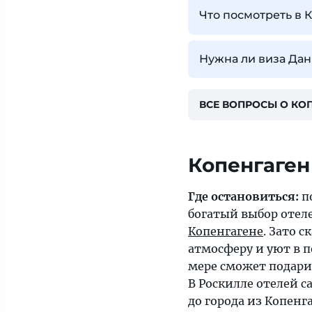
Что посмотреть в 
Нужна ли виза Дан
ВСЕ ВОПРОСЫ О КО
Копенгаген
Где остановиться:
п
богатый выбор отеле
Копенгагене
. Зато 
атмосферу и уют в 
мере сможет подари
В Роскилле отелей с
до города из Копенг