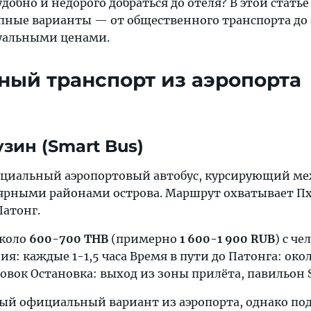
удобно и недорого добраться до отеля? В этой статье
упные варианты — от общественного транспорта до
уальными ценами.
ый транспорт из аэропорта
зин (Smart Bus)
циальный аэропортовый автобус, курсирующий м
ярными районами острова. Маршрут охватывает П
Патонг.
около
600-700 THB
(примерно
1 600-1 900 RUB
) с че
я: каждые 1-1,5 часа Время в пути до Патонга: окол
новок Остановка: выход из зоны прилёта, павильон 
й официальный вариант из аэропорта, однако по