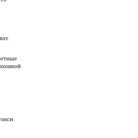
кат
летные
аховкой
такси