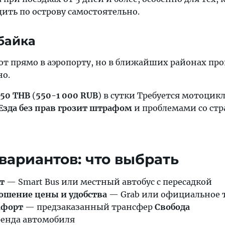
ить по острову самостоятельно.
байка
т прямо в аэропорту, но в ближайших районах про
но.
50 THB
(
550-1 000 RUB
) в сутки Требуется мотоцик
Езда без прав грозит штрафом
и проблемами со стр
вариантов: что выбрать
т
— Smart Bus или местный автобус с пересадкой
ошение цены и удобства
— Grab или официальное 
мфорт
— предзаказанный трансфер
Свобода
енда автомобиля