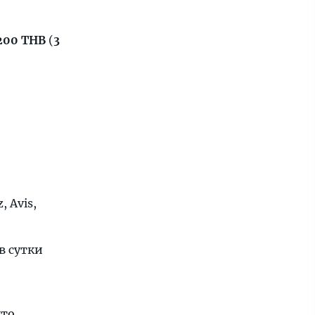
 200 THB
(
3
 Avis,
 в сутки
кто