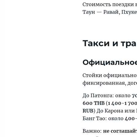
Стоимость поездки 
Таун — Равай, Пхук
Такси и тр
Официальное
Стойки официального
фиксированная, дог
До Патонга: около
7
600 THB
(
1 400-1 70
RUB
) До Карона или
Банг Тао: около
400
Важно:
не соглашай