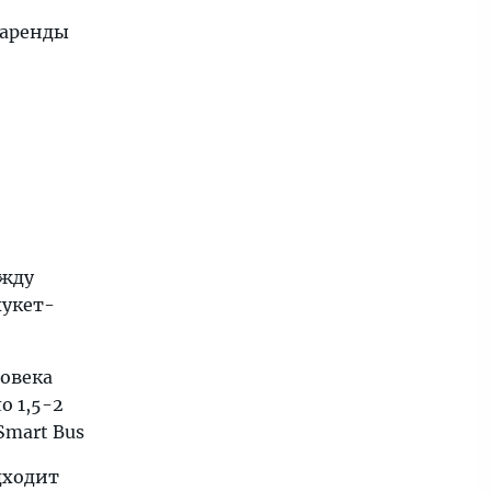
 аренды
ежду
хукет-
ловека
о 1,5-2
Smart Bus
дходит