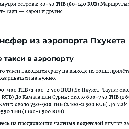
внутри острова:
30-50 THB
(
80-140 RUB
) Маршруты:
ет-Таун — Карон и другие
ансфер из аэропорта Пхукета
 такси в аэропорту
 такси находятся сразу на выходе из зоны прилёта
овариваться не нужно.
00-900 THB
(
1 900-2 500 RUB
) До Пхукет-Тауна: ок
0 RUB
) До Камала или Сурин: около
600-750 THB
(
1 
 Каты: около
750-900 THB
(
2 100-2 500 RUB
) До Май
-550 THB
(
1 100-1 500 RUB
)
тесь на предложения частных водителей
внутри за