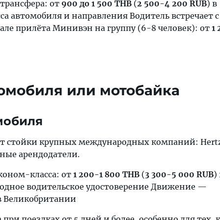
 трансфера: от
900 до 1 500 THB
(
2 500-4 200 RUB
) в
са автомобиля и направления Водитель встречает с
але прилёта Минивэн на группу (6-8 человек): от
1
омобиля или мотобайка
мобиля
ют стойки крупных международных компаний: Hertz,
тные арендодатели.
коном-класса: от
1 200-1 800 THB
(
3 300-5 000 RUB
)
одное водительское удостоверение Движение —
 в Великобритании
при поездках от 5 дней и более, особенно для тех, 