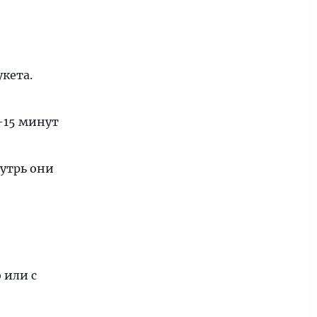
кета.
-15 минут
нутрь они
 или с