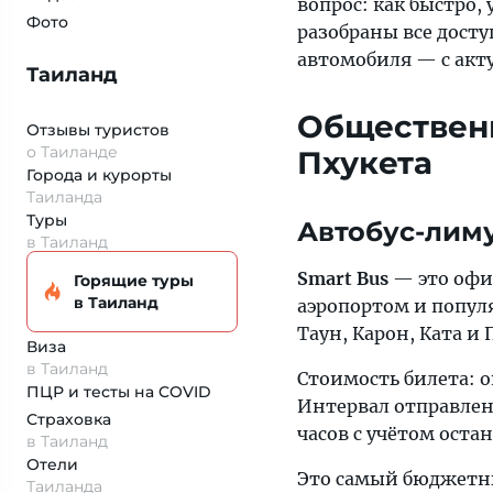
вопрос: как быстро, 
Фото
разобраны все дост
автомобиля — с акт
Таиланд
Общественн
Отзывы туристов
о Таиланде
Пхукета
Города и курорты
Таиланда
Туры
Автобус-лиму
в Таиланд
Smart Bus
— это офи
Горящие туры
в Таиланд
аэропортом и попул
Таун, Карон, Ката и 
Виза
в Таиланд
Стоимость билета: 
ПЦР и тесты на COVID
Интервал отправлени
Страховка
часов с учётом оста
в Таиланд
Отели
Это самый бюджетны
Таиланда