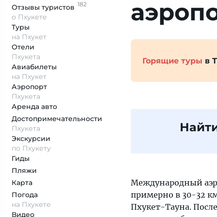
аэропо
182
Отзывы
туристов
о Пхукете
Туры
на Пхукет
Отели
Пхукета
Горящие туры
в 
Авиабилеты
на Пхукет
Аэропорт
Пхукета
Аренда авто
Достопримеча­тельности
Найти
Пхукета
Экскурсии
по Пхукету
Гиды
Пляжи
Международный аэро
Карта
примерно в 30-32 км
Погода
на Пхукете
Пхукет-Тауна. Посл
Видео