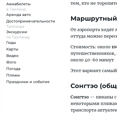
тем, кто не торопитс
Авиабилеты
в Таиланд
Аренда авто
Маршрутный 
Достопримеча­тельности
Таиланда
От аэропорта ходят
Экскурсии
оттуда можно пересе
по Таиланду
Гиды
Стоимость: около
10
Карты
путешественников, 
Видео
около 40-60 минут
Фото
Погода
Этот вариант самый
Пляжи
Праздники и события
Сонгтэо (об
Сонгтэо
— пикапы с 
некоторыми пляжами.
транспорта актуале