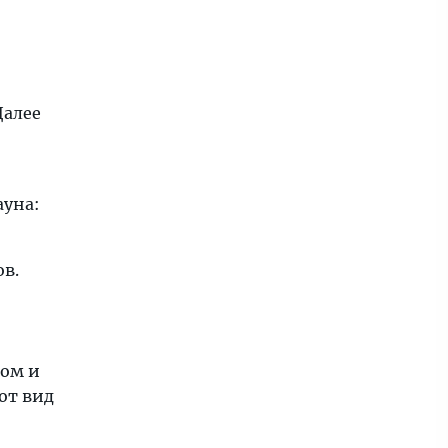
Далее
ауна:
ов.
ном и
от вид