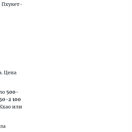
 Пхукет-
. Цена
оло
500-
650-2 100
 Кхао или
ла