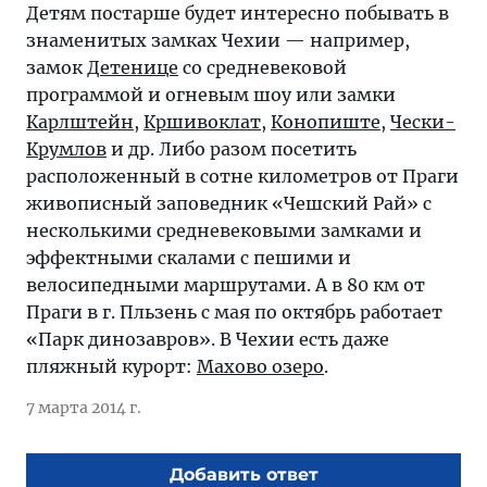
Детям постарше будет интересно побывать в
знаменитых замках Чехии — например,
замок
Детенице
со средневековой
программой и огневым шоу или замки
Карлштейн
,
Кршивоклат
,
Конопиште
,
Чески-
Крумлов
и др. Либо разом посетить
расположенный в сотне километров от Праги
живописный заповедник «Чешский Рай» с
несколькими средневековыми замками и
эффектными скалами с пешими и
велосипедными маршрутами. А в 80 км от
Праги в г. Пльзень с мая по октябрь работает
«Парк динозавров». В Чехии есть даже
пляжный курорт:
Махово озеро
.
7 марта 2014 г.
Добавить ответ