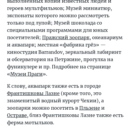
выполненных копий известных людей и
героев мультфильмов; Музей миниатюр,
экспонаты которого можно рассмотреть
только под лупой; Музей шоколада со
специальными программами для юных
посетителей;
Пражский зоопарк
, океанариум
и аквапарк; местная «фабрика грёз» —
киностудия Barrandov, зеркальный лабиринт
и обсерватория на Петржине, прогулка на
фуникулере и пр. Подробнее на странице
«
Музеи Праги
».
К слову, аквапарк также есть в городе
Франтишковы Лазне
(кроме того, это
знаменитый водный курорт Чехии), а
зоопарки можно посетить в
Пльзене
и
Остраве
, близ Франтишковы Лазне также есть
ферма мотыльков.