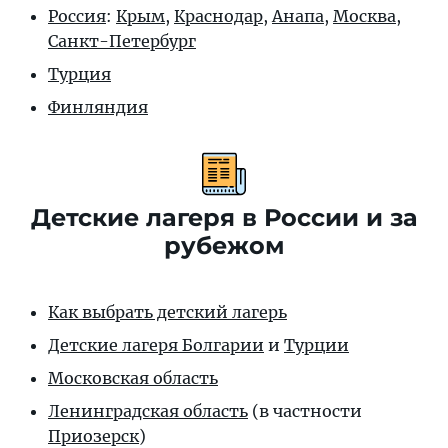
Россия
:
Крым
,
Краснодар
,
Анапа
,
Москва
,
Санкт-Петербург
Турция
Финляндия
Детские лагеря в России и за
рубежом
Как выбрать детский лагерь
Детские лагеря Болгарии
и
Турции
Московская область
Ленинградская область
(в частности
Приозерск
)