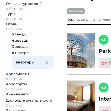
78
Отзывы
туристов
о Берлине
Реклама
Туры
в Берлин
Сортировать:
по популяр
Отели
Берлина
5 звезд
4.0
4 звезды
3 звезды
Park
в центре
квартиры
от 
Авиабилеты
в Берлин
Аэропорты
4.5
Берлина
Аренда авто
Inte
Достопримеча­тельности
Берлина
от
Экскурсии