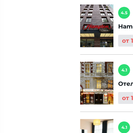
4.5
Hamp
от 
4.1
Отел
от 
4.1