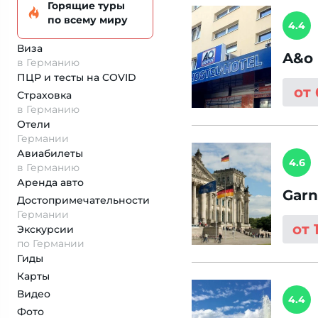
Горящие туры
по всему миру
4.4
Виза
A&o 
в Германию
ПЦР и тесты на COVID
от
Страховка
в Германию
Отели
Германии
Авиабилеты
4.6
в Германию
Аренда авто
Garn
Достопримеча­тельности
Германии
от 
Экскурсии
по Германии
Гиды
Карты
Видео
4.4
Фото