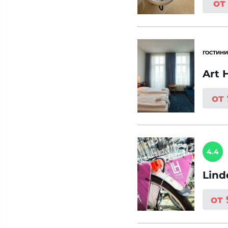
от
ГОСТИНИ
Art 
от
4.4
Lind
от