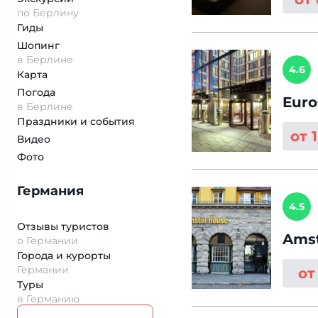
по Берлину
Гиды
Шопинг
в Берлине
4.6
Карта
Погода
Euro
в Берлине
Праздники и события
от 
Видео
Фото
Германия
4.5
Отзывы туристов
Amst
о Германии
Города и курорты
Германии
от
Туры
в Германию