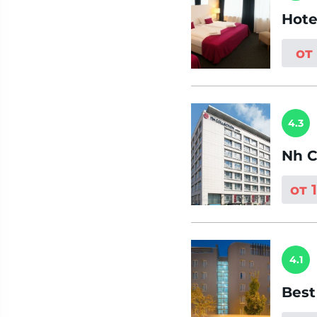
Hote
от
4.3
Nh C
от 
4.1
Best