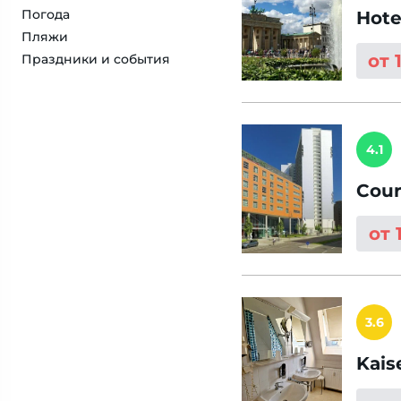
Погода
Hote
Пляжи
от 
Праздники и события
4.1
Cour
от 
3.6
Kais