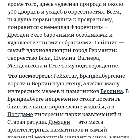
кроме того, здесь чудесная природа и около
500 дворцов и усадеб в окрестностях. Всем,
чья душа неравнодушна к прекрасному,
понравится «немецкая Флоренция» -
Дрезден
с его барочными особняками и
художественными собраниями.
Лейпциг
—
самый вдохновляющий город Германии:
творчество Баха, Шумана, Вагнера,
Мендельсона и Гёте тому подтверждение.
Что посмотреть:
Рейхстаг
,
Бранденбургские
ворота
и
Берлинскую стену
, а также массу
интересных музеев и памятников
Берлина
. В
Бранденбурге
непременно стоит посетить
блистательные королевские усадьбы, а в
Потсдаме
интересны парки развлечений и
Старая ратуша.
Дрезден
— это масса
архитектурных памятников и самый
красивый молочный магазин в мире, а также