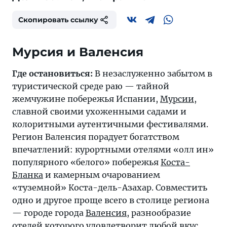
Скопировать ссылку
Мурсия и Валенсия
Где остановиться:
В незаслуженно забытом в
туристической среде раю — тайной
жемчужине побережья Испании,
Мурсии
,
славной своими ухоженными садами и
колоритными аутентичными фестивалями.
Регион Валенсия порадует богатством
впечатлений: курортными отелями «олл ин»
популярного «белого» побережья
Коста-
Бланка
и камерным очарованием
«туземной» Коста-дель-Азахар. Совместить
одно и другое проще всего в столице региона
— городе города
Валенсия
, разнообразие
отелей которого удовлетворит любой вкус.