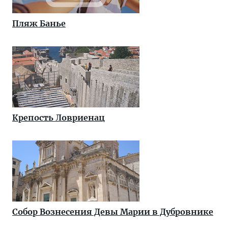
Пляж Банье
Крепость Ловриенац
Собор Вознесения Девы Марии в Дубровнике