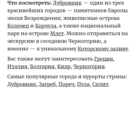
Что посмотреть:
Дубровник
— один из трех
красивейших городов — памятников Европы
эпохи Возрождения; живописные острова
Колочеп
и
Корчула
, а также национальный
парк на острове
Млет
. Можно отправиться на
экскурсию в соседнюю Черногорию, а
именно — к уникальному
Которскому заливу
.
Вас также могут заинтересовать
Греция
,
Италия
,
Болгария
,
Кипр
,
Черногория
.
Самые популярные города и курорты страны:
Дубровник
,
Загреб
,
Пореч
,
Пула
,
Сплит
.