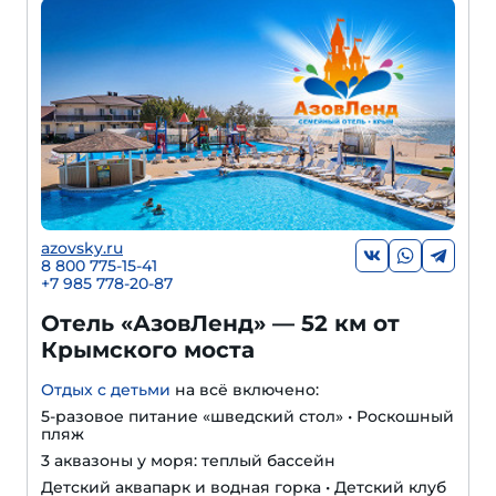
azovsky.ru
8 800 775-15-41
+
7 985 778-20-87
Отель «АзовЛенд» — 52 км от
Крымского моста
Отдых с детьми
на всё включено:
5-разовое питание «шведский стол» • Роскошный
пляж
3 аквазоны у моря: теплый бассейн
Детский аквапарк и водная горка • Детский клуб