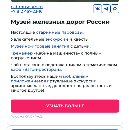
rzd-museum.ru
+7 812 457-23-16
Музей железных дорог России
Настоящие
старинные паровозы
.
Увлекательные
экскурсии
и квесты.
Музейно-игровые занятия
с детьми.
Тренажер
«Кабина машиниста» с полным
погружением.
Чай в стакане с подстаканником в тематическом
кафе «Вагон-ресторан»
.
Воспользуйтесь нашим
мобильным
приложением
: виртуальные экскурсии,
архивные данные, дополненная реальность и
многое другое!
УЗНАТЬ БОЛЬШЕ
Реклама: ОАО «РЖД»