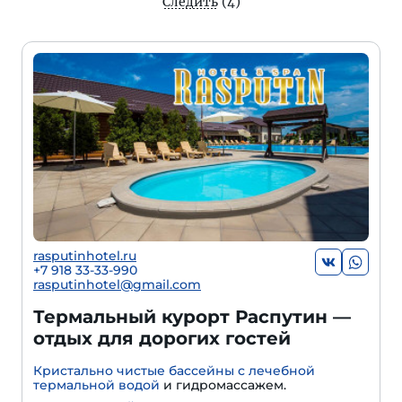
Следить
(4)
rasputinhotel.ru
+7 918 33-33-990
rasputinhotel@gmail.com
Термальный курорт Распутин —
отдых для дорогих гостей
Кристально чистые бассейны с лечебной
термальной водой
и гидромассажем.