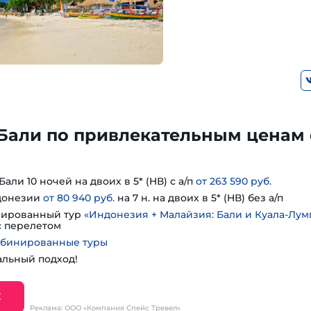
 Бали по привлекательным ценам 
али 10 ночей на двоих в 5* (HВ) с а/п
от 263 590 руб.
донезии
от 80 940 руб.
на 7 н. на двоих в 5* (HВ) без а/п
нированный тур
«Индонезия + Малайзия: Бали и Куала-Лум
 с перелетом
мбинированные туры
альный подход!
Е
Реклама: ООО «Компания Спейс Тревел»