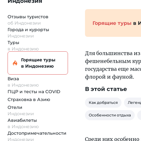
Индонезия
Отзывы туристов
Горящие туры
в 
об Индонезии
Города и курорты
Индонезии
Туры
в Индонезию
Для большинства из 
Горящие туры
фешенебельным куро
в Индонезию
государства еще ма
флорой и фауной.
Виза
в Индонезию
В этой статье
ПЦР и тесты на COVID
Страховка
в Азию
Как добраться
Леген
Отели
Индонезии
Особенности отдыха
Авиабилеты
в Индонезию
Достопримеча­тельности
Среди них особенно
Индонезии