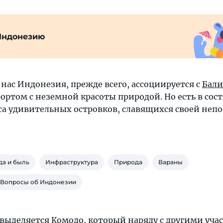
Индонезию
нас Индонезия, прежде всего, ассоциируется с
Бали
ртом с неземной красоты природой. Но есть в сост
сса удивительных островков, славящихся своей не
да и быль
Инфраструктура
Природа
Вараны
Вопросы об Индонезии
 выделяется Комодо, который наряду с другими уча