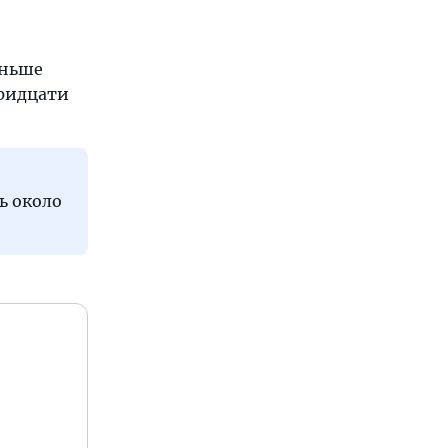
еньше
тридцати
ь около