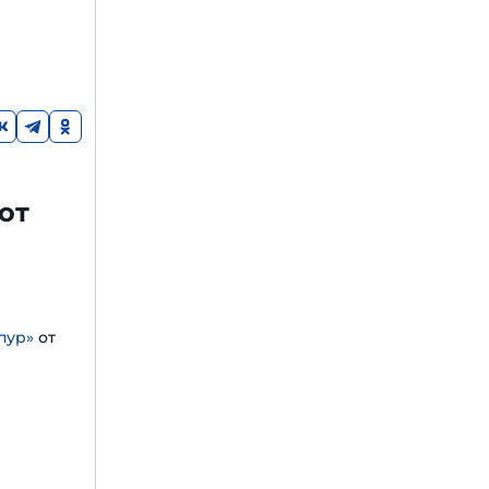
от
пур»
от