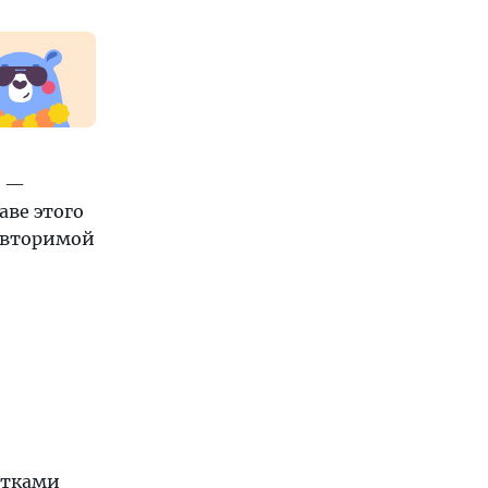
—
аве этого
повторимой
стками