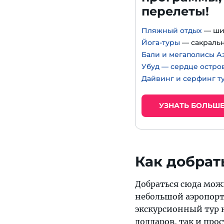
перелеты!
Пляжный отдых
— ши
Йога-туры
— сакральн
Бали и мегаполисы А
Убуд — сердце остро
Дайвинг и серфинг т
УЗНАТЬ БОЛЬШ
Как добрат
Добраться сюда можн
небольшой аэропорт
экскурсионный тур 
долларов, так и про