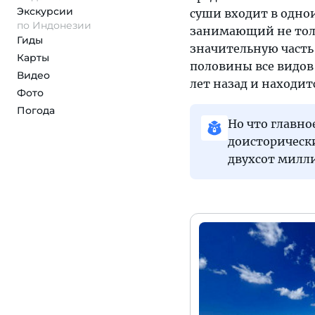
Экскурсии
суши входит в одн
по Индонезии
занимающий не толь
Гиды
значительную часть
Карты
половины все видов
Видео
лет назад и находит
Фото
Погода
Но что главн
доисторическ
двухсот милли