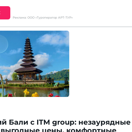
Е
Реклама: ООО «Туроператор АРТ-ТУР»
 Бали с ITM group: незаурядные
 выгодные цены, комфортные