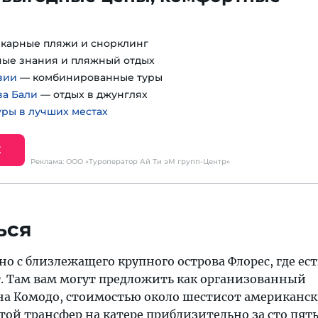
карные пляжи и снорклинг
ые знания и пляжный отдых
зии
— комбинированные туры
ва Бали
— отдых в джунглях
уры в лучших местах
Е
Реклама: ООО «Туроператор Ай Ти эМ групп-Центр»
ься
о с близлежащего крупного острова Флорес, где ест
. Там вам могут предложить как организованный
на Комодо, стоимостью около шестисот американс
стой трансфер на катере приблизительно за сто пят