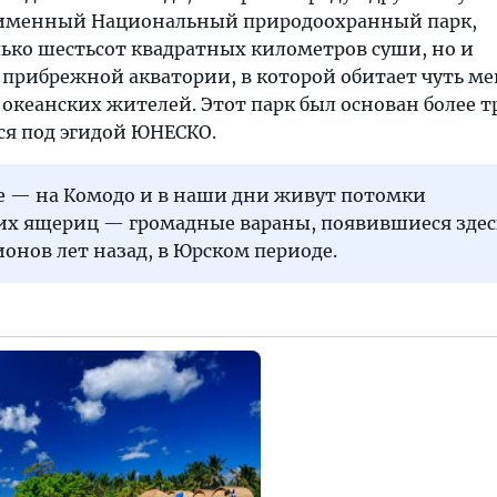
оименный Национальный природоохранный парк,
ко шестьсот квадратных километров суши, но и
 прибрежной акватории, в которой обитает чуть м
 океанских жителей. Этот парк был основан более 
ся под эгидой ЮНЕСКО.
ое — на Комодо и в наши дни живут потомки
их ящериц — громадные вараны, появившиеся здес
онов лет назад, в Юрском периоде.