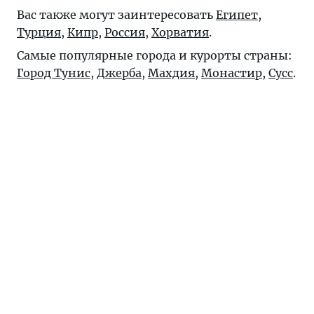
Вас также могут заинтересовать
Египет
,
Турция
,
Кипр
,
Россия
,
Хорватия
.
Самые популярные города и курорты страны:
Город Тунис
,
Джерба
,
Махдия
,
Монастир
,
Сусс
.