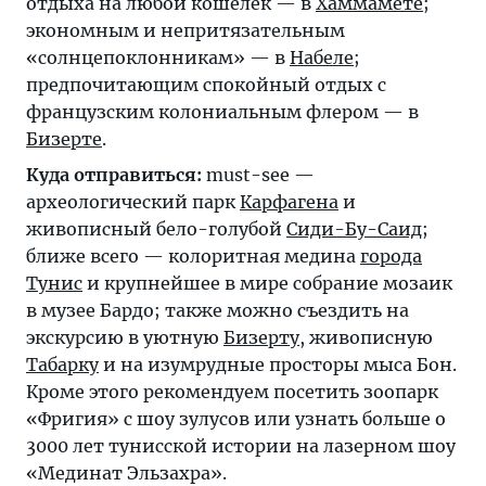
отдыха на любой кошелек — в
Хаммамете
;
экономным и непритязательным
«солнцепоклонникам» — в
Набеле
;
предпочитающим спокойный отдых с
французским колониальным флером — в
Бизерте
.
Куда отправиться:
must-see —
археологический парк
Карфагена
и
живописный бело-голубой
Сиди-Бу-Саид
;
ближе всего — колоритная медина
города
Тунис
и крупнейшее в мире собрание мозаик
в музее Бардо; также можно съездить на
экскурсию в уютную
Бизерту
, живописную
Табарку
и на изумрудные просторы мыса Бон.
Кроме этого рекомендуем посетить зоопарк
«Фригия» с шоу зулусов или узнать больше о
3000 лет тунисской истории на лазерном шоу
«Мединат Эльзахра».