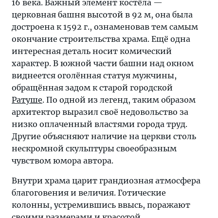
16 века. Важный элемент костёла —
церковная башня высотой в 92 м, она была
достроена к 1592 г., ознаменовав тем самым
окончание строительства храма. Ещё одна
интересная деталь носит комический
характер. В южной части башни над окном
виднеется оголённая статуя мужчины,
обращённая задом к старой городской
Ратуше
. По одной из легенд, таким образом
архитектор выразил своё недовольство за
низко оплаченный властями города труд.
Другие объясняют наличие на церкви столь
нескромной скульптуры своеобразным
чувством юмора автора.
Внутри храма царит грандиозная атмосфера
благоговения и величия. Готические
колонны, устремившись ввысь, поражают
своими размерами и красотой.