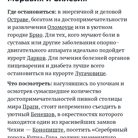
Где остановиться:
в энергичной и деловой
Остраве
, богатом на достопримечательности
и развлечения
Оломоуце
или в уютном
городке
Брно
. Для тех, кого мучают боли в
суставах или другие заболевания опорно-
двигательного аппарата идеально подойдет
курорт
Дарков
. Для лечения болезней органов
пищеварения и диабета лучше всего
остановиться на курорте
Лугачовице
.
Что посмотреть:
нагулявшись по улочкам и
осмотрев сумасшедшее количество
достопримечательностей пивной столицы
мира
Праги
, стоит непременно съездить в
уютный
Бенешов
, в окрестностях которого
находится один из красивейших замков
Чехии —
Конопиште
, посетить «Серебряный
город»
Кутна-Гора
, родину знаменитого