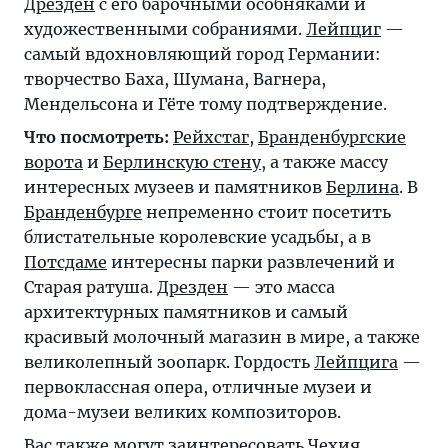
Дрезден
с его барочными особняками и
художественными собраниями.
Лейпциг
—
самый вдохновляющий город Германии:
творчество Баха, Шумана, Вагнера,
Мендельсона и Гёте тому подтверждение.
Что посмотреть:
Рейхстаг
,
Бранденбургские
ворота
и
Берлинскую стену
, а также массу
интересных музеев и памятников
Берлина
. В
Бранденбурге
непременно стоит посетить
блистательные королевские усадьбы, а в
Потсдаме
интересны парки развлечений и
Старая ратуша.
Дрезден
— это масса
архитектурных памятников и самый
красивый молочный магазин в мире, а также
великолепный зоопарк. Гордость
Лейпцига
—
первоклассная опера, отличные музеи и
дома-музеи великих композиторов.
Вас также могут заинтересовать
Чехия
,