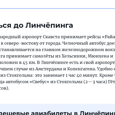
ься до Линчёпинга
родный аэропорт Скавста принимает рейсы «Райа
 к северо-востоку от города. Челночный автобус до
и останавливается на главном железнодорожном вокз
га принимает самолёты из Хельсинки, Мюнхена и
положен в 45 км. В Линчёпинге есть и свой аэропорт
чшем случае из Амстердама и Копенгагена. Удобно 
з Стокгольма: это занимает 1 час 40 минут. Кроме 
а автобусом «Свебус» из Стокгольма (2—3 часа) Гёт
сов).
дешевые авиабилеты в Линчёпин