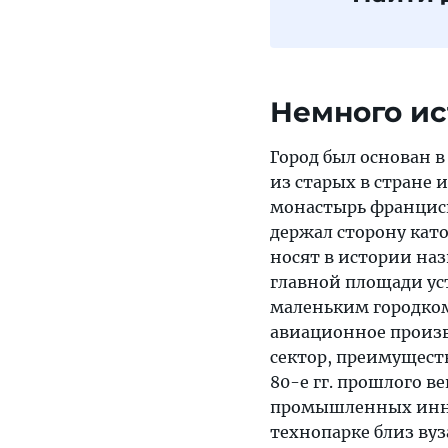
Немного и
Город был основан в
из старых в стране и
монастырь франциска
держал сторону като
носят в истории наз
главной площади ус
маленьким городком 
авиационное произво
сектор, преимущест
80-е гг. прошлого в
промышленных иннов
технопарке близ вуз