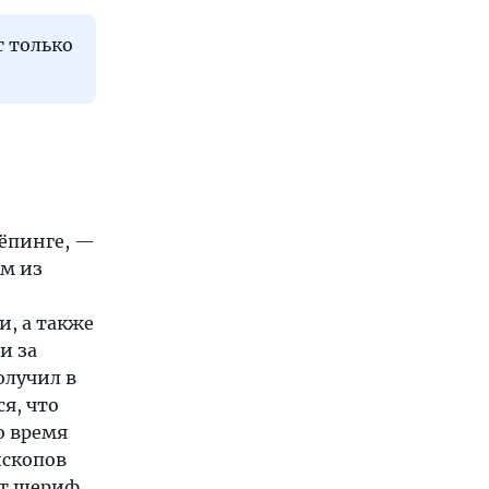
 только
чёпинге, —
им из
, а также
и за
олучил в
ся, что
о время
ископов
ет шериф