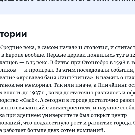
стории
 Средние века, в самом начале 11 столетия, и счита
 в Европе вообще. Первые церкви появились тут в 12
нцев — в 13 веке. В битве при Стонгебро в 1598 г. 
ликов — и проиграл. За этим последовали события
вание «кровавая баня Линчёпинга». В память о них
тановлен мемориал. Так или иначе, а Линчёпинг ос
вплоть до 1937 г., когда достаточно развилось и о
дство «Сааб». А сегодня в городе достаточно разв
венно связанный с авиастроением, и научное сообщ
ека при здешнем университете был открыт центр
аций, что подхлестнуло рост и развитие города. С
а работает больше двух сотен компаний.