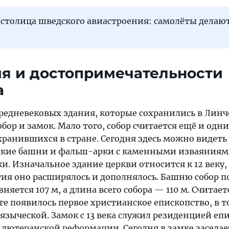
столица шведского авиастроения: самолёты делают
я и достопримечательности
а
редневековых здания, которые сохранились в Лин
бор и замок. Мало того, собор считается ещё и одн
хранившихся в стране. Сегодня здесь можно видеть
ские башни и фальш-арки с каменными изваяниями
и. Изначальное здание церкви относится к 12 веку, 
ия оно расширялось и дополнялось. Башню собор п
авняется 107 м, а длина всего собора — 110 м. Считает
е появилось первое христианское епископство, в т
 языческой. Замок с 13 века служил резиденцией еп
до лютеранской реформации. Сегодня в замке заседа