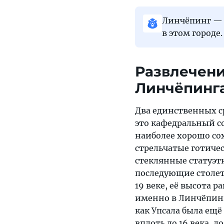
Линчёпинг — 
в этом городе.
Развлечени
Линчёпинг
Два единственных с
это кафедральный со
наиболее хорошо со
стрельчатые готиче
стеклянные статуэтк
последующие столет
19 веке, её высота р
именно в Линчёпинг
как Упсала была ещё
вплоть до 16 века, 