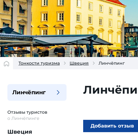
Тонкости туризма
Швеция
Линчёпинг
Линчёпи
Линчёпинг
Отзывы
туристов
о Линчёпинге
Добавить отзыв
Швеция