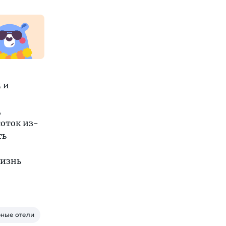
 и
н
,
соток из-
ть
жизнь
ные отели