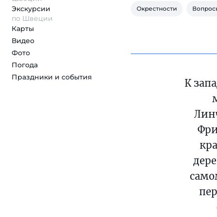
Экскурсии
Окрестности
Вопрос
по Швеции
Карты
Видео
Фото
Погода
Праздники и события
К зап
Лин
Фри
кр
дере
само
пер