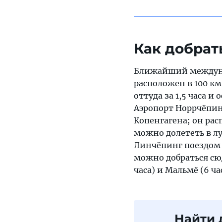
Как добрат
Ближайший междуна
расположен в 100 км
оттуда за 1,5 часа 
Аэропорт Норрчёпин
Копенгагена; он рас
можно долететь в лу
Линчёпинг поездом и
можно добраться сюд
часа) и Мальмё (6 ча
Найти 