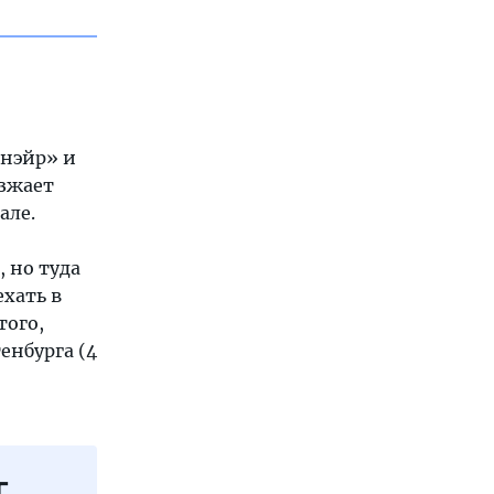
нэйр» и
езжает
але.
, но туда
ехать в
того,
енбурга (4
г