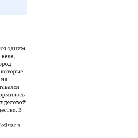
ется одним
 веке,
город
, которые
 на
тавался
формилось
ит деловой
ество. В
ейчас в