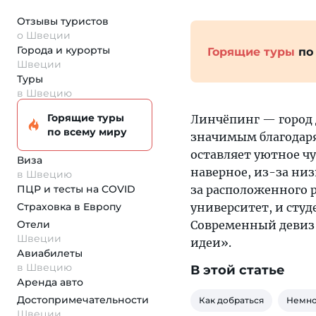
Отзывы туристов
о Швеции
Города и курорты
Горящие туры
по
Швеции
Туры
в Швецию
Горящие туры
Линчёпинг — город
по всему миру
значимым благодаря
оставляет уютное чу
Виза
наверное, из-за низ
в Швецию
ПЦР и тесты на COVID
за расположенного р
Страховка
в Европу
университет, и сту
Отели
Современный девиз 
Швеции
идеи».
Авиабилеты
в Швецию
В этой статье
Аренда авто
Достопримеча­тельности
Как добраться
Немно
Швеции