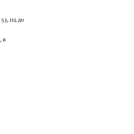
53, 114 до
, в