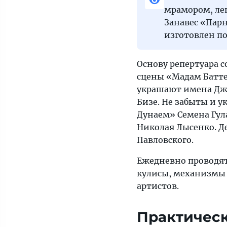
мрамором, ле
Занавес «Пар
изготовлен по
Основу репертуара 
сцены «Мадам Батт
украшают имена Джу
Бизе. Не забыты и 
Дунаем» Семена Гул
Николая Лысенко. Д
Павловского.
Ежедневно проводят
кулисы, механизмы
артистов.
Практичес