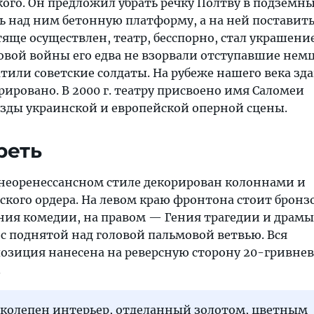
кого. Он предложил убрать речку Полтву в подземн
ть над ним бетонную платформу, а на ней поставит
тяще осуществлен, театр, бесспорно, стал украшени
овой войны его едва не взорвали отступавшие немц
тили советские солдаты. На рубеже нашего века зд
ировано. В 2000 г. театру присвоено имя Саломеи
зды украинской и европейской оперной сцены.
реть
неоренессансном стиле декорирован колоннами и
кого ордера. На левом краю фронтона стоит бронз
ения комедии, на правом — Гения трагедии и драмы
с поднятой над головой пальмовой ветвью. Вся
озиция нанесена на реверсную сторону 20-гривне
.
иколепен интерьер, отделанный золотом, цветным