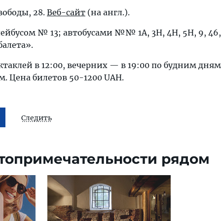
вободы, 28.
Веб-сайт
(на англ.).
ейбусом № 13; автобусами №№ 1А, 3Н, 4Н, 5Н, 9, 46, 
балета».
таклей в 12:00, вечерних — в 19:00 по будним дням
. Цена билетов 50-1200 UAH.
Следить
топримечательности рядом