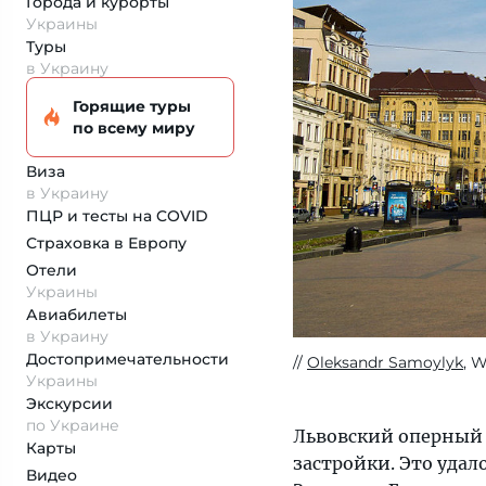
Города и курорты
Украины
Туры
в Украину
Горящие туры
по всему миру
Виза
в Украину
ПЦР и тесты на COVID
Страховка
в Европу
Отели
Украины
Авиабилеты
в Украину
Достопримеча­тельности
Oleksandr Samoylyk
, 
Украины
Экскурсии
по Украине
Львовский оперный т
Карты
застройки. Это уда
Видео