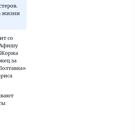
теров.
а жизни
ит со
 Афишу
, Жоржа
жец за
 Полтавка»
ориса
ывают
ты