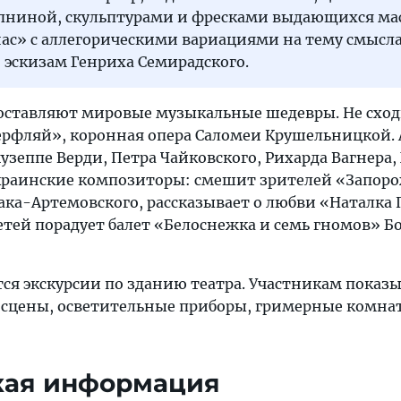
пниной, скульптурами и фресками выдающихся мас
нас» с аллегорическими вариациями на тему смысл
 эскизам Генриха Семирадского.
составляют мировые музыкальные шедевры. Не сход
ерфляй», коронная опера Саломеи Крушельницкой.
зеппе Верди, Петра Чайковского, Рихарда Вагнера
украинские композиторы: смешит зрителей «Запоро
ака-Артемовского, рассказывает о любви «Наталка
етей порадует балет «Белоснежка и семь гномов» Б
ся экскурсии по зданию театра. Участникам показ
 сцены, осветительные приборы, гримерные комна
кая информация