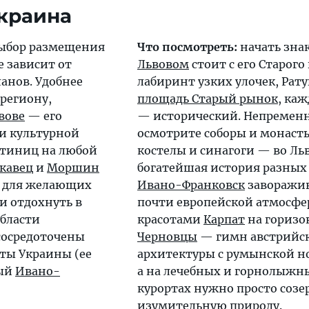
ыбор размещения
Что посмотреть:
начать зна
е зависит от
Львовом
стоит с его Старого
анов. Удобнее
лабиринт узких улочек, Рат
 региону,
площадь Старый рынок
, ка
вове
— его
— исторический. Непремен
и культурной
осмотрите соборы и монаст
остиниц на любой
костелы и синагоги — во Ль
кавец
и
Моршин
богатейшая история разных
 для желающих
Ивано-Франковск
заворажи
и отдохнуть в
почти европейской атмосфе
области
красотами
Карпат
на горизо
осредоточены
Черновцы
— гимн австрийс
ты Украины (ее
архитектуры с румынской но
ный
Ивано-
а на лечебных и горнолыжн
курортах нужно просто созе
изумительную природу.