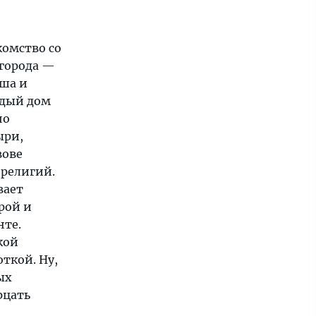
комство со
 города —
уша и
ждый дом
но
ыри,
вове
 религий.
вает
рой и
нте.
кой
ткой. Ну,
ых
рцать