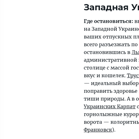
Где остановиться:
в
на Западной Украин
ваших отпускных пл
всего разъезжать по
остановившись в
Ль
административной 
столице с массой г
вкус и кошелек.
Трус
— идеальный выбор
поправить здоровье 
тиши природы. А в 
Украинских Карпат
с
горнолыжные курор
ворота — колорит
Франковск
).