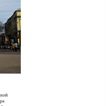
ской
ра