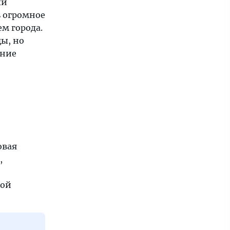
ый
ь огромное
ем города.
ы, но
ание
овая
,
вой