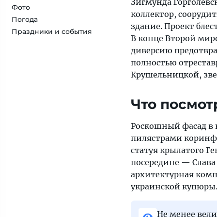
Зигмунда Горголевс
Фото
коллектор, сооруди
Погода
здание. Проект блес
Праздники и события
В конце Второй мир
диверсию предотвра
полностью отреставр
Крушельницкой, зве
Что посмот
Роскошный фасад в 
пилястрами коринфс
статуя крылатого Г
посередине — Слава 
архитектурная комп
украинской купюры
Не менее вел