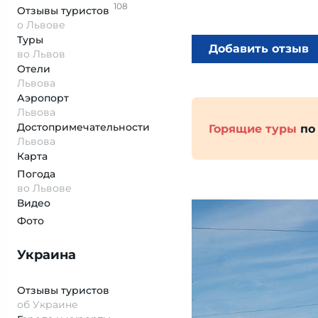
108
Отзывы
туристов
о Львове
Туры
Добавить отзыв
во Львов
Отели
Львова
Аэропорт
Львова
Достопримеча­тельности
Горящие туры
по
Львова
Карта
Погода
во Львове
Видео
Фото
Украина
Отзывы туристов
об Украине