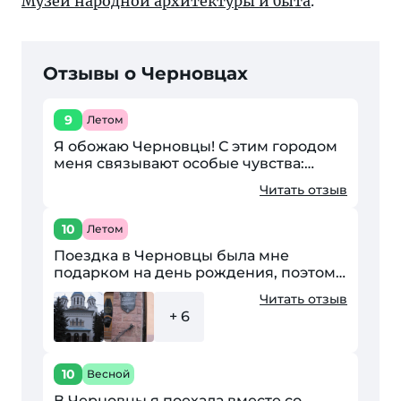
Музей народной архитектуры и быта
.
Отзывы о Черновцах
9
Летом
Я обожаю Черновцы! С этим городом
меня связывают особые чувства:
здесь познакомились мои родители.
Читать отзыв
Они оба учились в Черновицком
национальном университете....
10
Летом
Поездка в Черновцы была мне
подарком на день рождения, поэтому
узнавала его в пасмурную, сырую
Читать отзыв
погоду. И это внесло свои нюансы в
+ 6
восприятие. Невозможно...
10
Весной
В Черновцы я поехала вместе со