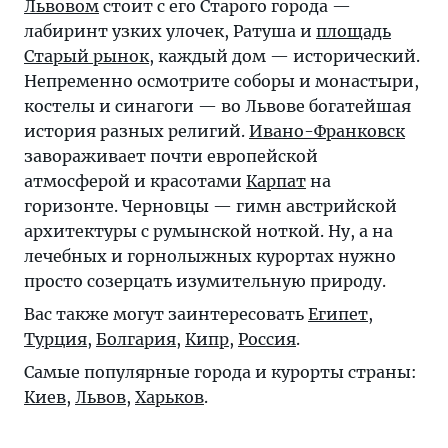
Львовом
стоит с его Старого города —
лабиринт узких улочек, Ратуша и
площадь
Старый рынок
, каждый дом — исторический.
Непременно осмотрите соборы и монастыри,
костелы и синагоги — во Львове богатейшая
история разных религий.
Ивано-Франковск
завораживает почти европейской
атмосферой и красотами
Карпат
на
горизонте.
Черновцы
— гимн австрийской
архитектуры с румынской ноткой. Ну, а на
лечебных и горнолыжных курортах нужно
просто созерцать изумительную природу.
Вас также могут заинтересовать
Египет
,
Турция
,
Болгария
,
Кипр
,
Россия
.
Самые популярные города и курорты страны:
Киев
,
Львов
,
Харьков
.