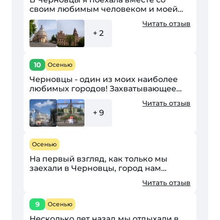
своим любимым человеком и моей
мамой, посмотреть город. Много я
Читать отзыв
была наслышана о Черновцах, но к
+ 2
своему стыду ни разу там...
10
Осенью
Черновцы - один из моих наиболее
любимых городов! Захватывающее
путешествие в этот город я не забуду
Читать отзыв
никогда! Черновцы не зря ещё
+ 9
называют «маленьким...
Осенью
На первый взгляд, как только мы
заехали в Черновцы, город нам
показался сам обычной провинцией.
Читать отзыв
Но первое впечатление оказалось
еще каким обманчивым....
9
Осенью
Несколько лет назад мы отдыхали в