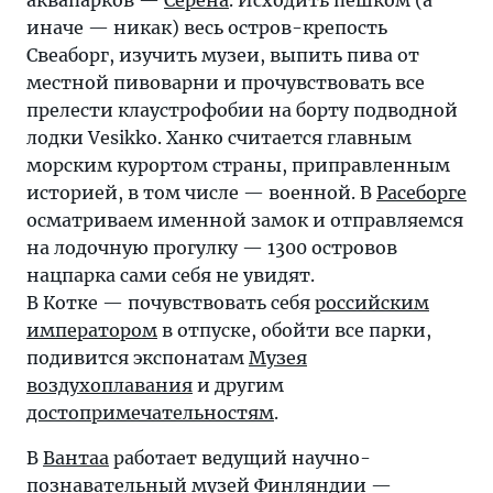
аквапарков —
Серена
. Исходить пешком (а
иначе — никак) весь остров-крепость
Свеаборг, изучить музеи, выпить пива от
местной пивоварни и прочувствовать все
прелести клаустрофобии на борту подводной
лодки Vesikko. Ханко считается главным
морским курортом страны, приправленным
историей, в том числе — военной. В
Расеборге
осматриваем именной замок и отправляемся
на лодочную прогулку — 1300 островов
нацпарка сами себя не увидят.
В Котке — почувствовать себя
российским
императором
в отпуске, обойти все парки,
подивится экспонатам
Музея
воздухоплавания
и другим
достопримечательностям
.
В
Вантаа
работает ведущий научно-
познавательный
музей Финляндии —