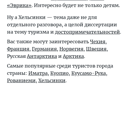
«Эврика»
. Интересно будет не только детям.
Ну а Хельсинки — тема даже не для
отдельного разговора, а целой диссертации
на тему туризма и
достопримечательностей
.
Вас также могут заинтересовать
Чехия
,
Франция
,
Германия
,
Норвегия
,
Швеция
,
Русская
Антарктика
и
Арктика
.
Самые популярные среди туристов города
страны:
Иматра
,
Куопио
,
Куусамо-Рука
,
Рованиеми
,
Хельсинки
.