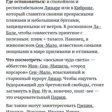
Где остановиться:
в спокойном и
респектабельном
Динаре
или в
Киброне
,
который славится своими прекрасными
пляжами и небольшими бухтами,
защищенными от ветров. В роскошном
Ла-
Боле
, чтобы совместить приятное с
полезным: пляж + талассо. Наконец, в
живописном
Сен-Мало
, известном самыми
мощными в мире приливами и отливами.
Что посмотреть:
«восьмое чудо света» —
аббатство
Мон-Сен-Мишель
, «город
корсаров»
Сен-Мало
, изысканный и
старинный курорт
Динар
. Чтобы ощутить
будоражащий дух бретонской свободы, стоит
заглянуть в
Рен
. Ну и, конечно, must-see —
это очаровательный
Париж
.
Вас также могут заинтересовать
Греция
,
Израиль
,
Испания
,
Италия
,
Чехия
.