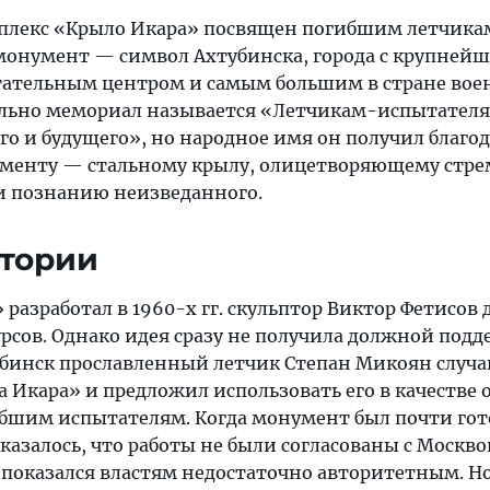
лекс «Крыло Икара» посвящен погибшим летчика
монумент — символ Ахтубинска, города с крупней
тательным центром и самым большим в стране во
льно мемориал называется «Летчикам-испытател
о и будущего», но народное имя он получил благо
ементу — стальному крылу, олицетворяющему стр
 и познанию неизведанного.
стории
азработал в 1960-х гг. скульптор Виктор Фетисов 
рсов. Однако идея сразу не получила должной подд
убинск прославленный летчик Степан Микоян случ
 Икара» и предложил использовать его в качестве 
бшим испытателям. Когда монумент был почти гото
казалось, что работы не были согласованы с Москвой
 показался властям недостаточно авторитетным. Н