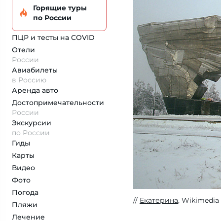
Горящие туры
по России
ПЦР и тесты на COVID
Отели
России
Авиабилеты
в Россию
Аренда авто
Достопримеча­тельности
России
Экскурсии
по России
Гиды
Карты
Видео
Фото
Погода
Екатерина
, Wikimedia
Пляжи
Лечение