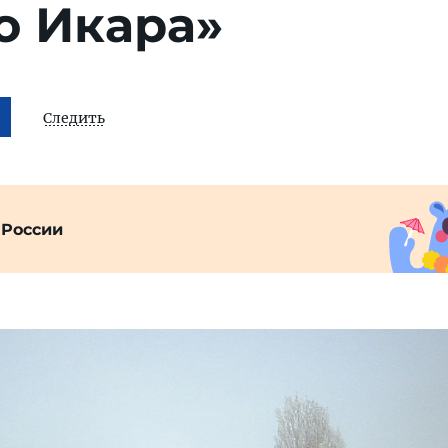
о Икара»
Следить
 России