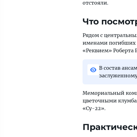
отстояли.
Что посмот
Рядом с центральны
именами погибших и
«Реквием» Роберта 
В состав анса
заслуженному
Мемориальный комп
цветочными клумбам
«Су-22».
Практичес