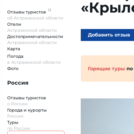
«Крыл
13
Отзывы
туристов
об Астраханской области
Отели
Астраханской области
Добавить отзыв
Достопримеча­тельности
Астраханской области
Карта
Погода
в Астраханской области
Горящие туры
по
Фото
Россия
Отзывы туристов
о России
Города и курорты
России
Туры
по России