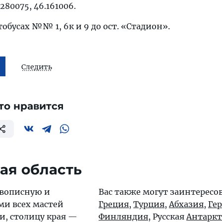
280075, 46.161006.
тобусах №№ 1, 6к и 9 до ост. «Стадион».
Следить
то нравится
ая область
вописную и
Вас также могут заинтересо
и всех мастей
Греция
,
Турция
,
Абхазия
,
Ге
и, столицу края —
Финляндия
, Русская
Антарк