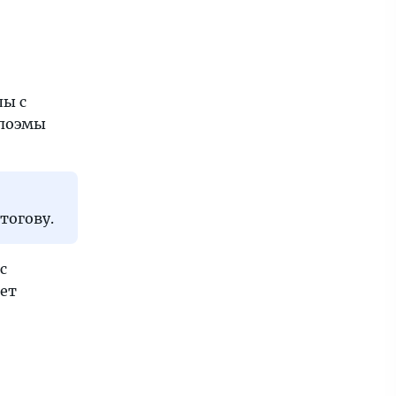
лы с
 поэмы
тогову.
с
лет