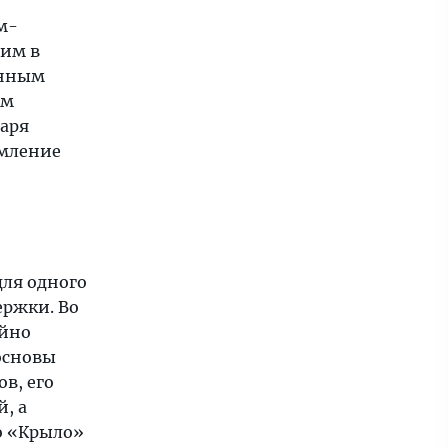
м-
шим в
енным
ям
даря
емление
для одного
ержки. Во
айно
основы
в, его
, а
о «Крыло»