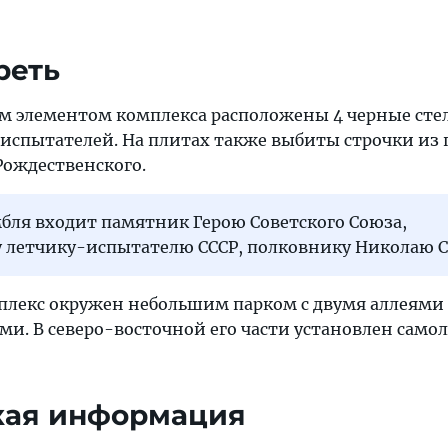
реть
м элементом комплекса расположены 4 черные сте
спытателей. На плитах также выбиты строчки из
Рождественского.
мбля входит памятник Герою Советского Союза,
 летчику-испытателю СССР, полковнику Николаю С
лекс окружен небольшим парком с двумя аллеями 
и. В северо-восточной его части установлен само
кая информация