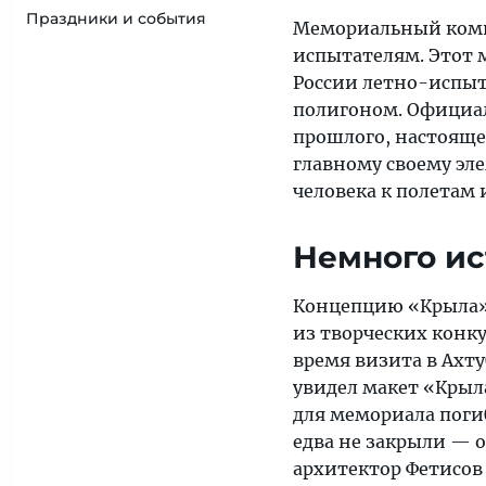
Праздники и события
Мемориальный комп
испытателям. Этот 
России летно-испы
полигоном. Официа
прошлого, настоящег
главному своему эл
человека к полетам
Немного и
Концепцию «Крыла» р
из творческих конку
время визита в Ахт
увидел макет «Крыла
для мемориала поги
едва не закрыли — о
архитектор Фетисов