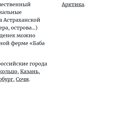
чественный
Арктика
.
икальные
а Астраханской
ра, острова...)
 денек можно
иной ферме «Баба
оссийские города
кольцо
,
Казань
,
рбург
,
Сочи
.