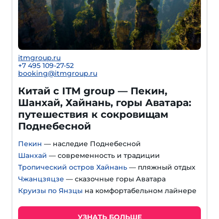
itmgroup.ru
+7 495 109-27-52
booking@itmgroup.ru
Китай с ITM group — Пекин,
Шанхай, Хайнань, горы Аватара:
путешествия к сокровищам
Поднебесной
Пекин
— наследие Поднебесной
Шанхай
— современность и традиции
Тропический остров Хайнань
— пляжный отдых
Чжанцзяцзе
— сказочные горы Аватара
Круизы по Янзцы
на комфортабельном лайнере
УЗНАТЬ БОЛЬШЕ