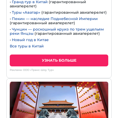
•
Гранд-тур в Китай
(гарантированный
авиаперелет)
•
Туры «Аватар»
(гарантированный авиаперелет)
•
Пекин — наследие Поднебесной Империи
(гарантированный авиаперелет)
•
Чунцин — роскошный круиз по трем ущельям
реки Янцзы
(гарантированный авиаперелет)
•
Новый год в Китае
Все туры в Китай
УЗНАТЬ БОЛЬШЕ
Реклама: ООО «Транс-Шоу Тур»