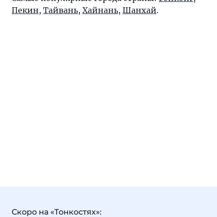
Пекин
,
Тайвань
,
Хайнань
,
Шанхай
.
Скоро на «Тонкостях»: