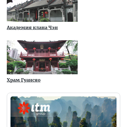
Академия клана Чэн
Храм Гуансяо