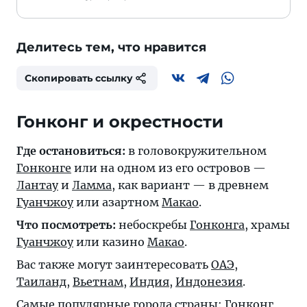
Делитесь тем, что нравится
Скопировать ссылку
Гонконг и окрестности
Где остановиться:
в головокружительном
Гонконге
или на одном из его островов —
Лантау
и
Ламма
, как вариант — в древнем
Гуанчжоу
или азартном
Макао
.
Что посмотреть:
небоскребы
Гонконга
, храмы
Гуанчжоу
или казино
Макао
.
Вас также могут заинтересовать
ОАЭ
,
Таиланд
,
Вьетнам
,
Индия
,
Индонезия
.
Самые популярные города страны:
Гонконг
,