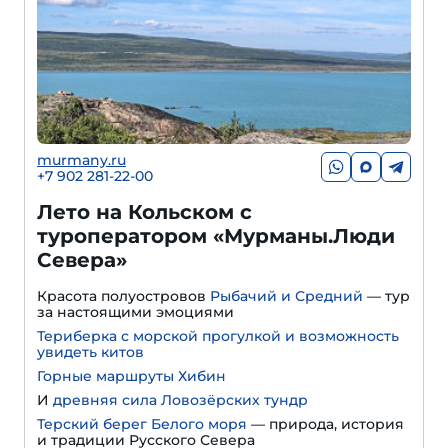
murmany.ru
+7 902 281-22-00
Лето на Кольском с
туроператором «Мурманы.Люди
Севера»
Красота полуостровов
Рыбачий и Средний
— тур
за настоящими эмоциями
Териберка с морской прогулкой и возможность
увидеть китов
Горные маршруты Хибин
И
древняя сила Ловозёрских тундр
Терский берег Белого моря
— природа, история
и традиции Русского Севера