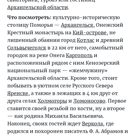
Архангельской области
.
Что посмотреть:
культурно-историческую
столицу Поморья —
Архангельск
, Онежский
Крестный монастырь на
Кий-острове
, не
лишенный обаяния город
Котлас
и древний
Сольвычегодск
в 22 км от него, самобытный
городок на реке Онега
Каргополь
и
расположенный рядом с ним Кенозерский
национальный парк — «жемчужину»
Архангельской области. Кроме того, стоит
побывать в уютном селе Русского Севера
Яренске
, а также в лежащих в 4 км друг от
друга селах
Холмогоры
и
Ломоносово
. Первое
славится своей резьбой по кости, ну а второе
— как родина Михаила Васильевича.
Наконец, своих гостей ждет
Веркола
, где
родился и похоронен писатель Ф. А. Абрамов и