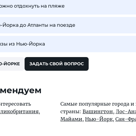
ожно отдохнуть на пляже
ю-Йорка до Атланты на поезде
изы из Нью-Йорка
Ю-ЙОРКЕ
ЗАДАТЬ СВОЙ ВОПРОС
омендуем
нтересовать
Самые популярные города и
еликобритания
,
страны:
Вашингтон
,
Лос-Ан
Майами
,
Нью-Йорк
,
Сан-Фр