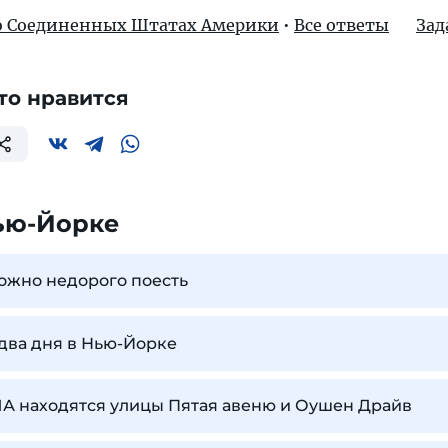
 о Соединенных Штатах Америки
•
Все ответы
Зад
то нравится
ью-Йорке
ожно недорого поесть
 два дня в Нью-Йорке
ША находятся улицы Пятая авеню и Оушен Драйв