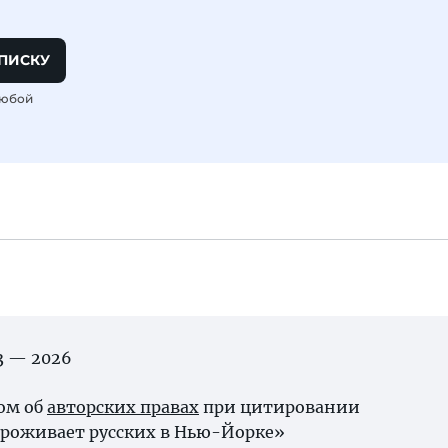
ПИСКУ
любой
03 — 2026
ном об
авторских правах
при цитировании
проживает русских в Нью-Йорке»