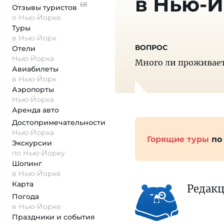
в Нью-
68
Отзывы
туристов
о Нью-Йорке
Туры
в Нью-Йорк
Отели
Нью-Йорка
Много ли проживает
Авиабилеты
в Нью-Йорк
Аэропорты
Нью-Йорка
Аренда авто
Достопримеча­тельности
Нью-Йорка
Горящие туры
по
Экскурсии
по Нью-Йорку
Шопинг
в Нью-Йорке
Карта
Редак
Погода
в Нью-Йорке
Праздники и события