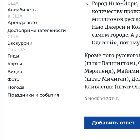
США
Город
Нью-Йорк
,
Авиабилеты
количеству прож
в США
миллионов русск
Аренда авто
Нью Джерси и Кон
Достопримеча­тельности
самом городе. А 
США
Одессой», потому
Экскурсии
по США
Кроме того русского
Гиды
(штат Вашингтон), 
Карты
Мэриленд), Майями 
Видео
(штат Мичиган), Де
Фото
Кливленде (штат Ога
Погода
Праздники и события
6 ноября 2011 г.
Добавить ответ