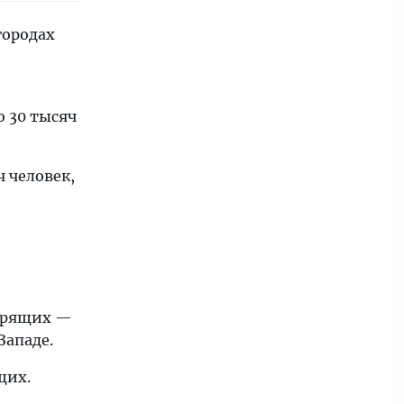
городах
о 30 тысяч
ч человек,
ворящих —
Западе.
щих.