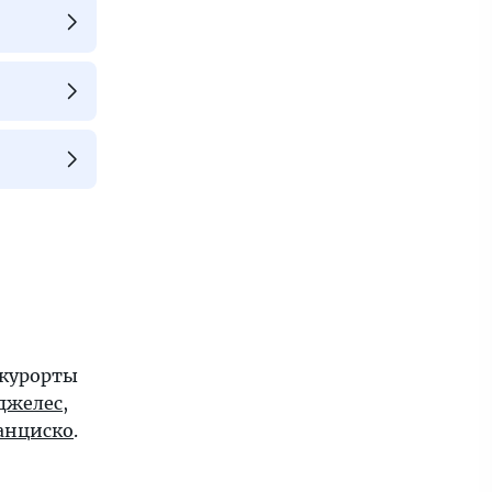
 курорты
джелес
,
анциско
.