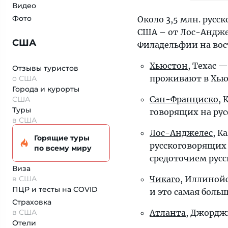
Видео
Фото
Около 3,5 млн. рус
США – от Лос-Анджел
США
Филадельфии на вос
Хьюстон
, Техас 
Отзывы туристов
проживают в Хьюс
о США
Города и курорты
Сан-Франциско
, 
США
Туры
говорящих на рус
в США
Лос-Анджелес
, К
Горящие туры
русскоговорящих
по всему миру
средоточием рус
Виза
в США
Чикаго
, Иллиной
ПЦР и тесты на COVID
и это самая боль
Страховка
в США
Атланта
, Джордж
Отели