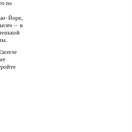
то по
ью-Йорк,
тысяч — в
аленькой
ны.
 Сиэтле
ат
тройте