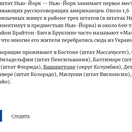
 штат Нью-Йорк — Нью-Йорк занимает первое мес
ивающих русскоговорящих американцев. Около 1,6
оязычных живут в районе трех штатов (в штатах Н
нектикут в предместьях Нью-Йорка) и около 600 
район Брайтон-Бич в Бруклине часто называют «М
 что многие его жители перебрались сюда из Украи
ворящие проживают в Бостоне (штат Массачусетс),
Филадельфии (штат Пенсильвания), Балтиморе (шт
(штат Флорида),
Вашингтоне
(округ Колумбия), Де
нвере (штат Колорадо), Милуоки (штат Висконсин),
йо).
Следить