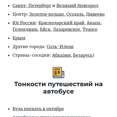
Санкт-Петербург
и
Великий Новгород
Центр:
Золотое кольцо
,
Суздаль
,
Дивеево
Юг России
:
Краснодарский край
,
Анапа
,
Геленджик
,
Ейск
,
Лазаревское
,
Туапсе
Крым
Другие города:
Соль-Илецк
Страны-соседки:
Абхазия
,
Беларусь
)
Тонкости путешествий на
автобусе
Куда поехать в октябре