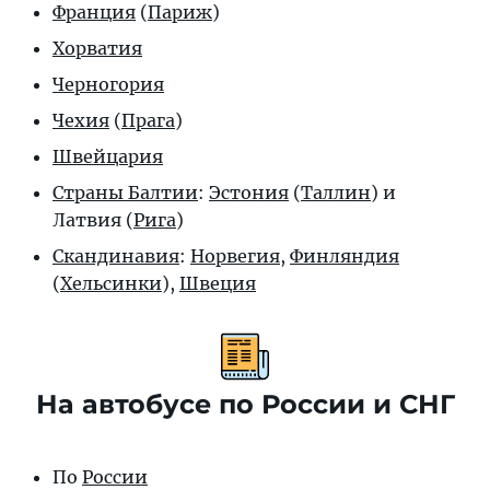
Франция
(
Париж
)
Хорватия
Черногория
Чехия
(
Прага
)
Швейцария
Страны Балтии
:
Эстония
(
Таллин
) и
Латвия (
Рига
)
Скандинавия
:
Норвегия
,
Финляндия
(
Хельсинки
),
Швеция
На автобусе по России и СНГ
По
России