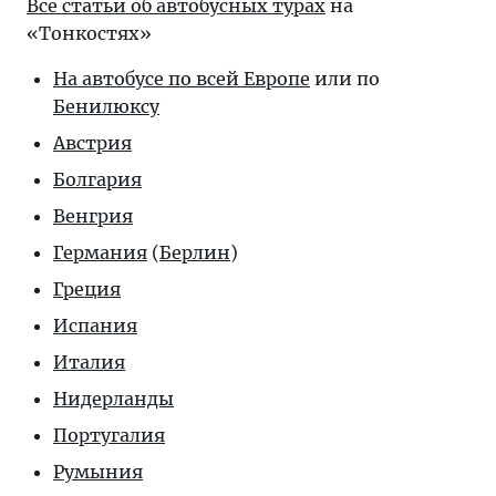
Все статьи об автобусных турах
на
«Тонкостях»
На автобусе по всей Европе
или по
Бенилюксу
Австрия
Болгария
Венгрия
Германия
(
Берлин
)
Греция
Испания
Италия
Нидерланды
Португалия
Румыния