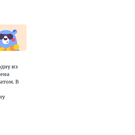
одну из
лена
атом. В
ну