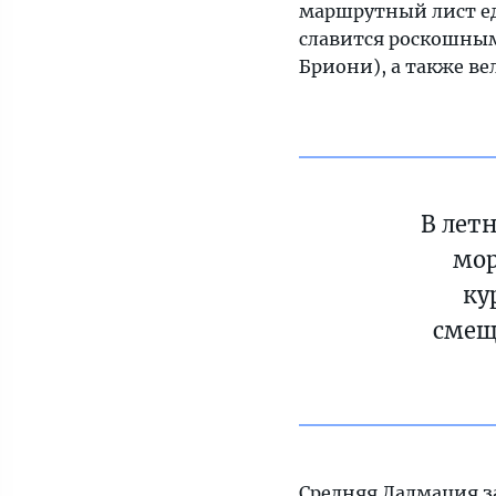
маршрутный лист едв
славится роскошны
Бриони), а также в
В лет
мор
ку
смещ
Средняя Далмация з