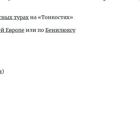
усных турах
на «Тонкостях»
ей Европе
или по
Бенилюксу
н
)