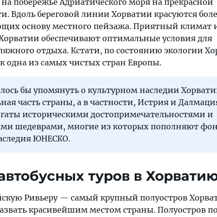
 на побережье Адриатического моря на прекрасной
и. Вдоль береговой линии Хорватии красуются бол
щих основу местного пейзажа. Приятный климат 
Хорватии обеспечивают оптимальные условия для
ляжного отдыха. Кстати, по состоянию экологии Х
к одна из самых чистых стран Европы.
лось бы упомянуть о культурном наследии Хорвати
ая часть страны, а в частности, Истрия и Далмаци
огаты историческими достопримечательностями и
ми шедеврами, многие из которых пополняют фо
аследия ЮНЕСКО.
втобусных туров в Хорвати
скую Ривьеру — самый крупный полуостров Хорва
азвать красивейшим местом страны. Полуостров по