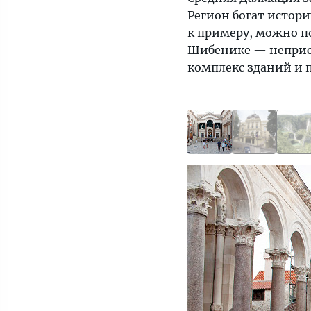
Регион богат истор
к примеру, можно п
Шибенике — неприст
комплекс зданий и 