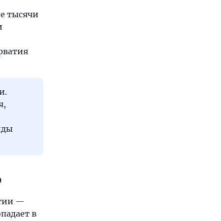
ее тысячи
и
орватия
и.
я,
нды
ю
тии —
падает в