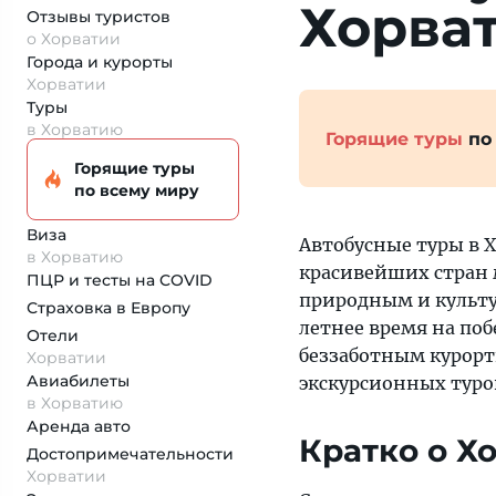
Хорва
Отзывы туристов
о Хорватии
Города и курорты
Хорватии
Туры
в Хорватию
Горящие туры
по
Горящие туры
по всему миру
Виза
Автобусные туры в 
в Хорватию
красивейших стран 
ПЦР и тесты на COVID
природным и культу
Страховка
в Европу
летнее время на по
Отели
беззаботным курорт
Хорватии
Авиабилеты
экскурсионных туро
в Хорватию
Аренда авто
Кратко о Х
Достопримеча­тельности
Хорватии