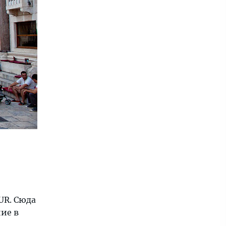
UR. Сюда
ие в