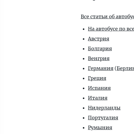
Все статьи об автоб
На автобусе по вс
Австрия
Болгария
Венгрия
Германия
(
Берли
Греция
Испания
Италия
Нидерланды
Португалия
Румыния