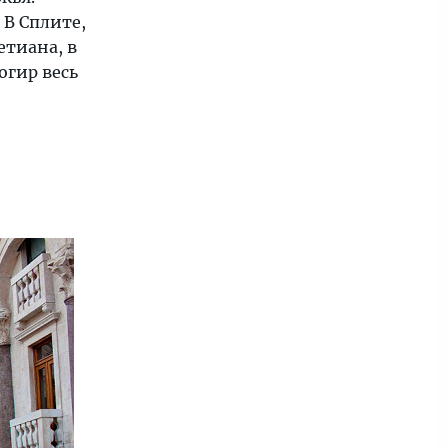
 В Сплите,
тиана, в
огир весь