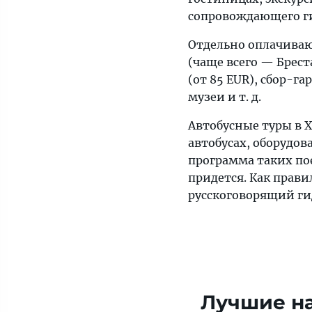
сопровождающего г
Отдельно оплачиваю
(чаще всего — Брест
(от 85 EUR), сбор-г
музеи и т. д.
Автобусные туры в 
автобусах, оборудо
программа таких пое
придется. Как прав
русскоговорящий ги
Лучшие на