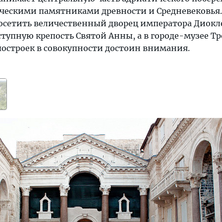
ическими памятниками древности и Средневековья.
осетить величественный дворец императора Диокле
упную крепость Святой Анны, а в городе-музее Тр
построек в совокупности достоин внимания.