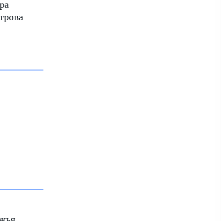
ра
трова
жья.