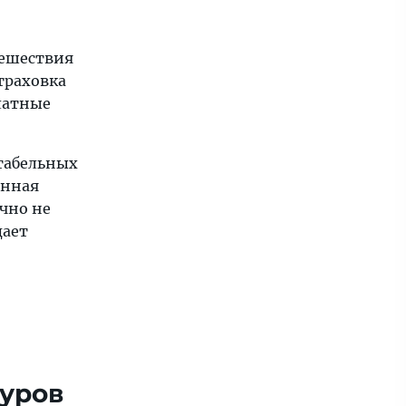
тешествия
траховка
платные
табельных
онная
чно не
дает
туров