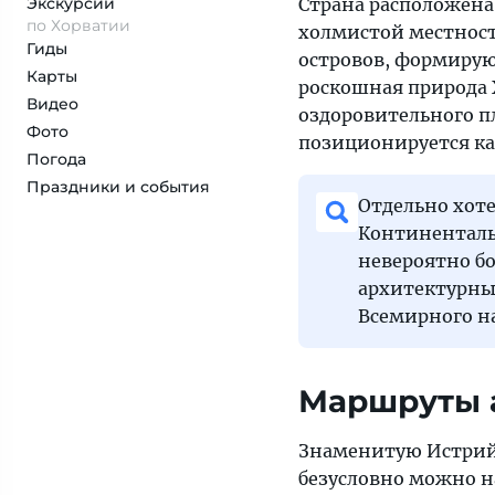
Экскурсии
Страна расположена
по Хорватии
холмистой местност
Гиды
островов, формирую
Карты
роскошная природа 
Видео
оздоровительного п
Фото
позиционируется ка
Погода
Праздники и события
Отдельно хоте
Континентальн
невероятно б
архитектурны
Всемирного н
Маршруты а
Знаменитую Истрий
безусловно можно н