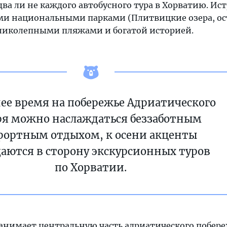
а ли не каждого автобусного тура в Хорватию. Ист
ми национальными парками (Плитвицкие озера, ос
еликолепными пляжами и богатой историей.
нее время на побережье Адриатического
я можно наслаждаться беззаботным
рортным отдыхом, к осени акценты
аются в сторону экскурсионных туров
по Хорватии.
анимает центральную часть адриатического побере