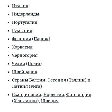
Италия
Нидерланды
Португалия
Румыния
Франция
(
Париж
)
Хорватия
Черногория
Чехия
(
Прага
)
Швейцария
Страны Балтии
:
Эстония
(
Таллин
) и
Латвия (
Рига
)
Скандинавия
:
Норвегия
,
Финляндия
(
Хельсинки
),
Швеция