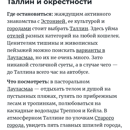
Таллин и окрестности
Где остановиться:
жаждущим активного
знакомства с
Эстонией
, ее культурой и
городами
стоит выбрать
Таллин
. Здесь уйма
отелей
разных категорий на любой кошелек.
Ценителям тишины и живописных
пейзажей можно поискать
варианты в
Лауласмаа
, но их не очень много. Зато
никакой столичной суеты, а в случае чего —
до Таллина всего час на автобусе.
Что посмотреть:
в пасторальном
Лауласмаа
— отдыхать телом и душой на
пустынных пляжах, гулять по прибрежным
лесам и тропинкам, полюбоваться на
каскадные водопады Треппоя и Кейла. В
атмосферном Таллине по улочкам
Старого
города
, увидеть пять главных шпилей города,