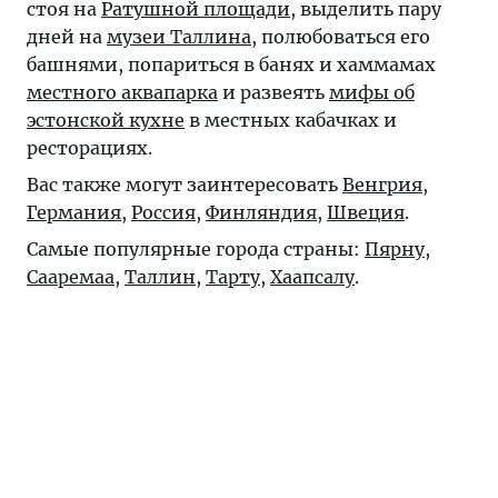
стоя на
Ратушной площади
, выделить пару
дней на
музеи Таллина
, полюбоваться его
башнями, попариться в банях и хаммамах
местного аквапарка
и развеять
мифы об
эстонской кухне
в местных кабачках и
ресторациях.
Вас также могут заинтересовать
Венгрия
,
Германия
,
Россия
,
Финляндия
,
Швеция
.
Самые популярные города страны:
Пярну
,
Сааремаа
,
Таллин
,
Тарту
,
Хаапсалу
.