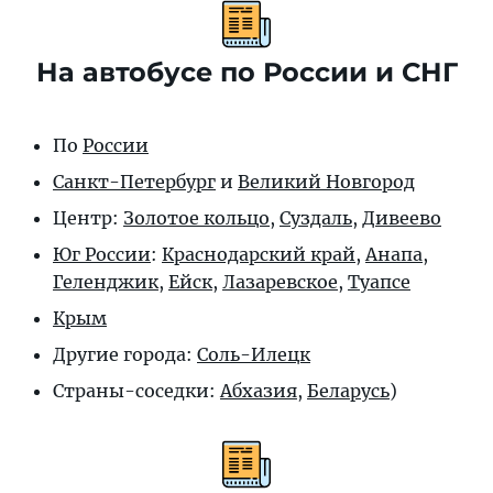
На автобусе по России и СНГ
По
России
Санкт-Петербург
и
Великий Новгород
Центр:
Золотое кольцо
,
Суздаль
,
Дивеево
Юг России
:
Краснодарский край
,
Анапа
,
Геленджик
,
Ейск
,
Лазаревское
,
Туапсе
Крым
Другие города:
Соль-Илецк
Страны-соседки:
Абхазия
,
Беларусь
)