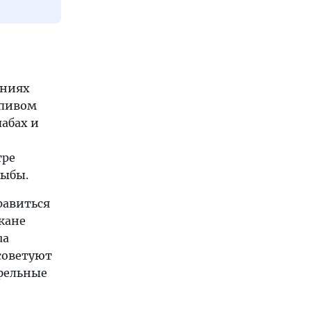
ениях
 пивом
абах и
тре
рыбы.
равиться
ожане
ua
советуют
фельные