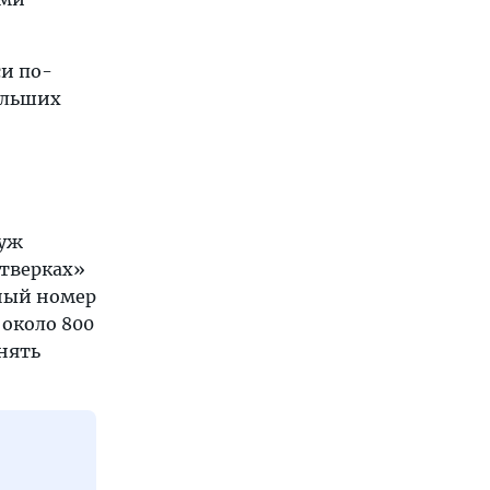
си по-
больших
 уж
етверках»
ный номер
 около 800
снять