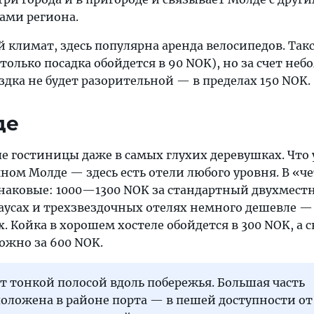
ами региона.
 климат, здесь популярна аренда велосипедов. Так
только посадка обойдется в 90 NOK), но за счет не
здка не будет разорительной — в пределах 150 NOK.
де
е гостиницы даже в самых глухих деревушках. Что
ном Молде — здесь есть отели любого уровня. В «ч
наковые: 1000—1300 NOK за стандартный двухмест
тхаусах и трехзвездочных отелях немного дешевле —
х. Койка в хорошем хостеле обойдется в 300 NOK, а 
ожно за 600 NOK.
 тонкой полосой вдоль побережья. Большая часть
оложена в районе порта — в пешей доступности от