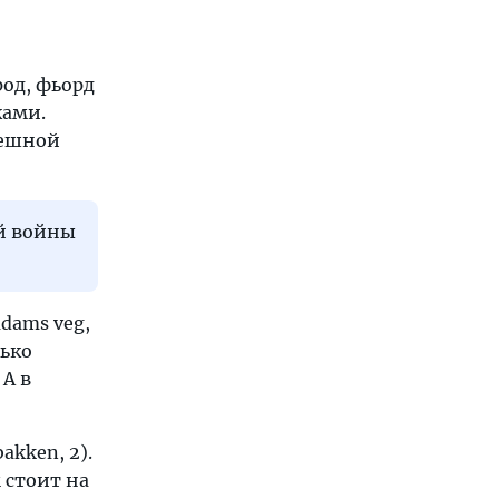
род, фьорд
ками.
пешной
ой войны
dams veg,
лько
А в
akken, 2).
 стоит на