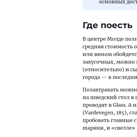
основных дос
Где поесть
В центре Молде полн
средняя стоимость 
или вином обойдетс
закусочных, можно н
(относительно) и сы
города — в последн
Позавтракать можно
на шведский стол в 
проводят в Glass. А
(Vardevegen, 185),
пробовать главные
шарики, и «свелле» 