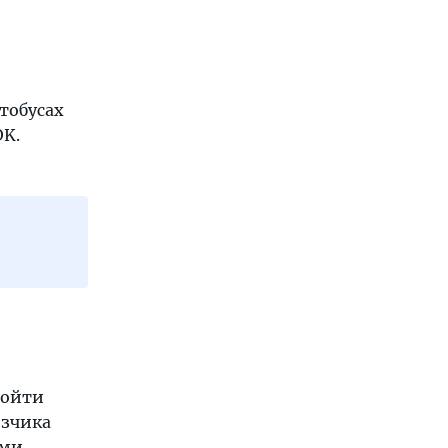
тобусах
OK.
дойти
озчика
ими