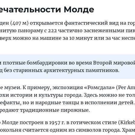
ечательности Молде
ен (407 м) открывается фантастический вид на го
нитую панораму с 222 частично заснеженными пи
 верх можно на машине за 10 минут или за час нес
. и плотные бомбардировки во время Второй миров
од без старинных архитектурных памятников.
е музеи. К примеру, экспозиция «Ромсдала» (Per Am
похи истории и культуры города. Здесь можно не то
ефакты, но и народные танцы в исполнении детей. 
 продают традиционные пирожные.
олде построен в 1957 г. в готическом стиле (Kirkeb
окольня считается одним из символов города. Храм