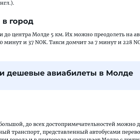
нгл.).
 в город
 до центра Молде 5 км. Их можно преодолеть на ав
0 минут и 37 NOK. Такси домчит за 7 минут и 228 N
и дешевые авиабилеты в Молде
большой, до всех достопримечательностей можно 
ый транспорт, представленный автобусами перев
три города и в пригороде и связывает Молде с друг