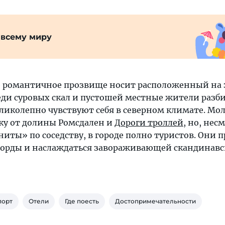
 всему миру
е романтичное прозвище носит расположенный на 
еди суровых скал и пустошей местные жители разб
ликолепно чувствуют себя в северном климате. Мо
ку от долины Ромсдален и
Дороги троллей
, но, нес
иты» по соседству, в городе полно туристов. Они
ьорды и наслаждаться завораживающей скандинав
порт
Отели
Где поесть
Достопримечательности