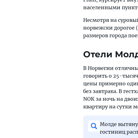
населенными пункт
Несмотря на суровый
норвежски дорогое (
размеров города пое
Отели Мол
В Норвегии отличны
говорить о 25-тысяч
цены примерно оди
без завтрака. В гес
NOK за ночь на двои
квартиру на сутки м
Молде вытянут
гостиниц расп