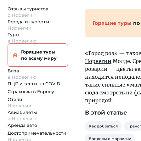
Отзывы туристов
о Норвегии
Города и курорты
Горящие туры
по
Норвегии
Туры
в Норвегию
Горящие туры
«Город роз» — тако
по всему миру
Норвегии
Молде. Ср
розарии — цветы ве
Виза
находится неподале
в Норвегию
ПЦР и тесты на COVID
такие сильные «магн
Страховка
в Европу
сюда смотреть на ф
Отели
природой.
Норвегии
В этой статье
Авиабилеты
в Норвегию
Аренда авто
Как добраться
Транс
Достопримеча­тельности
Вопросы о Норвегии
Норвегии