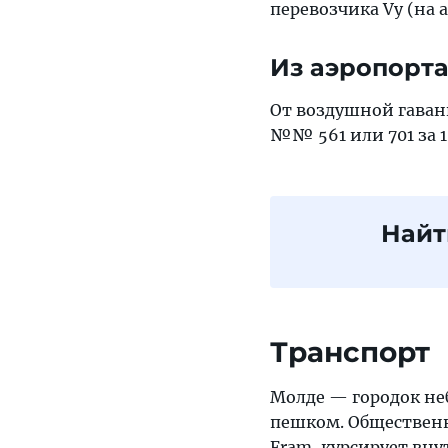
перевозчика Vy (на а
Из аэропорта
От воздушной гавани
№№ 561 или 701 за 1
Найт
Транспорт
Молде — городок не
пешком. Общественн
Fram, курсирует вну