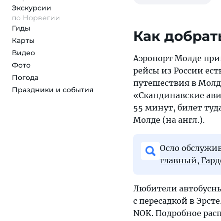
Экскурсии
по Норвегии
Гиды
Как добрат
Карты
Видео
Аэропорт Молде при
Фото
рейсы из России ест
Погода
путешествия в Молде
Праздники и события
«Скандинавские ави
55 минут, билет туд
Молде (на англ.).
Осло обслужив
главный, Гар
Любители автобусны
с пересадкой в Эрсте
NOK. Подробное рас