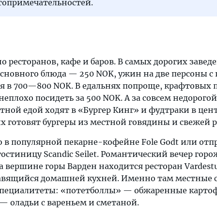
топримечательностей.
о ресторанов, кафе и баров. В самых дорогих завед
основного блюда — 250 NOK, ужин на две персоны с
я в 700—800 NOK. В едальнях попроще, крафтовых п
еплохо посидеть за 500 NOK. А за совсем недорогой
тной едой ходят в «Бургер Кинг» и фудтраки в цен
их готовят бургеры из местной говядины и свежей 
 в популярной пекарне-кофейне Fole Godt или отп
гостиницу Scandic Seilet. Романтический вечер гор
 на вершине горы Варден находится ресторан Vardest
 славящийся домашней кухней. Именно там местные 
 специалитеты: «потетболлы» — обжаренные карто
— оладьи с вареньем и сметаной.