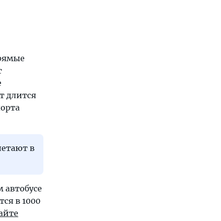
прямые
т
е
т длится
орта
летают в
 автобусе
тся в 1000
сайте