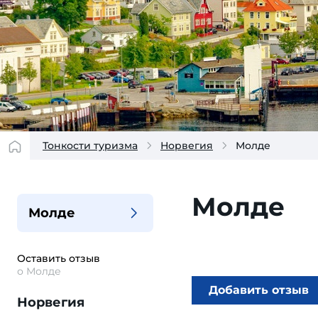
Тонкости туризма
Норвегия
Молде
Молде
Молде
Оставить отзыв
о Молде
Добавить отзыв
Норвегия