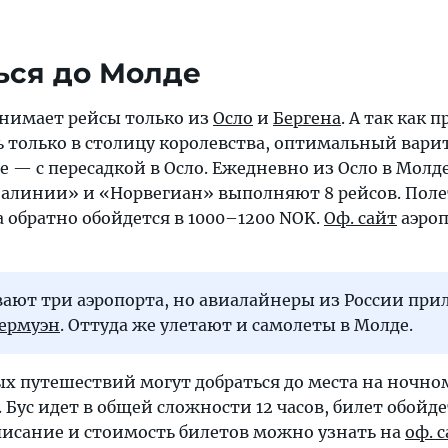
ься до Молде
нимает рейсы только из
Осло
и
Бергена
. А так как 
ь только в столицу королевства, оптимальный вари
 — с пересадкой в Осло. Ежедневно из Осло в Молд
алинии» и «Норвегиан» выполняют 8 рейсов. Поле
а обратно обойдется в 1000–1200 NOK.
Оф. сайт
аэроп
ают три аэропорта, но авиалайнеры из России при
дермуэн
. Оттуда же улетают и самолеты в Молде.
х путешествий могут добраться до места на ночном
. Бус идет в общей сложности 12 часов, билет обойде
писание и стоимость билетов можно узнать на
оф. 