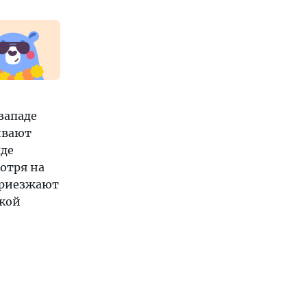
западе
ивают
лде
мотря на
 приезжают
ской