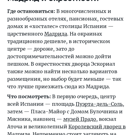
Где остановиться:
В многочисленных и
разнообразных отелях, пансионах, гостевых
домах и «хосталес» столицы Испании —
царственного
Мадрида
. На окраинах
традиционно дешевле, в историческом
центре — дороже, зато до
достопримечательностей можно дойти
пешком. В окрестностях дворца Эскориал
также можно найти несколько вариантов
размещения, но выбор будет меньше — так
что лучше приезжать сюда из Мадрида.
Что посмотреть:
В первую очередь, центр
всей Испании — площадь
Пуэрта-дель-Соль
,
затем — Пласа-Майор с Домом Булочника и
Мясника, наконец —
музей Прадо
, вокзал
Аточа и великолепный
Королевский дворец в
Мадриде
. Непременно стоит заглянуть на