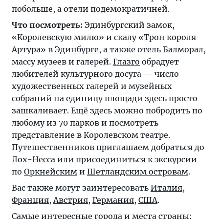
побольше, а отели подемократичней.
Что посмотреть:
Эдинбургский замок,
«Королевскую милю» и скалу «Трон короля
Артура» в
Эдинбурге
, а также отель Балморал,
массу музеев и галерей.
Глазго
обрадует
любителей культурного досуга — число
художественных галерей и музейных
собраний на единицу площади здесь просто
зашкаливает. Ещё здесь можно побродить по
любому из 70 парков и посмотреть
представление в Королевском театре.
Путешественников приглашаем добраться до
Лох-Несса
или присоединиться к экскурсии
по
Оркнейским
и
Шетландским островам
.
Вас также могут заинтересовать
Италия
,
Франция
,
Австрия
,
Германия
,
США
.
Самые интересные города и места страны: