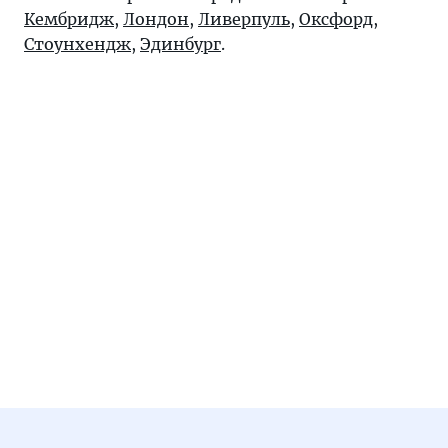
Кембридж
,
Лондон
,
Ливерпуль
,
Оксфорд
,
Стоунхендж
,
Эдинбург
.