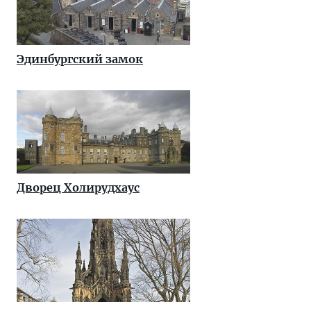
Эдинбургский замок
Дворец Холирудхаус