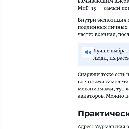
взмывающим высоко 
МиГ-15 — самый поп
Внутри экспозиция 
подлинных личных в
части: военная, по
Лучше выбрать
люди, их расс
Снаружи тоже есть ч
военными самолетам
механизмами, тут 
авиаторов. Можно по
Практичес
Адрес: Мурманская о