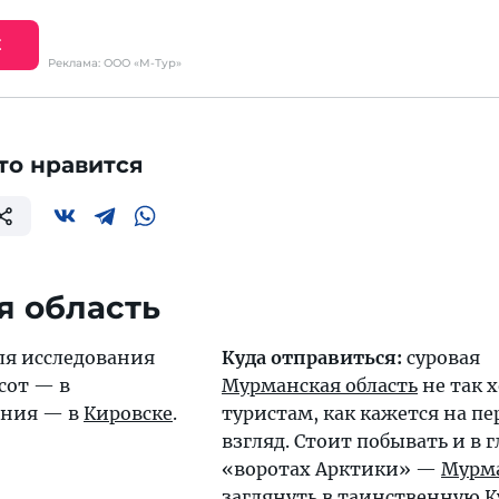
Е
Реклама: ООО «М-Тур»
то нравится
я область
ля исследования
Куда отправиться:
суровая
сот — в
Мурманская область
не так 
тания — в
Кировске
.
туристам, как кажется на п
взгляд. Стоит побывать и в 
«воротах Арктики» —
Мурм
заглянуть в таинственную
К