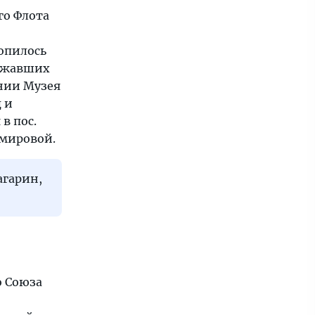
го Флота
копилось
лежавших
нии Музея
 и
в пос.
 мировой.
агарин,
о Союза