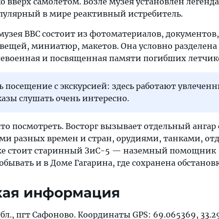
вверх самолетом. Возле музея установлен легенд
улярный в мире реактивный истребитель.
музея ВВС состоит из фотоматериалов, документов,
ещей, миниатюр, макетов. Она условно разделена 
слевоенная и посвященная памяти погибших летчик
 посещение с экскурсией: здесь работают увлечен
казы слушать очень интересно.
то посмотреть. Восторг вызывает отдельный ангар 
и разных времен и стран, орудиями, танками, о
же стоит старинный ЗиС-5 — наземный помощник
бывать и в Доме Гагарина, где сохранена обстановка
кая информация
бл., пгт Сафоново. Координаты GPS: 69.065369, 33.2