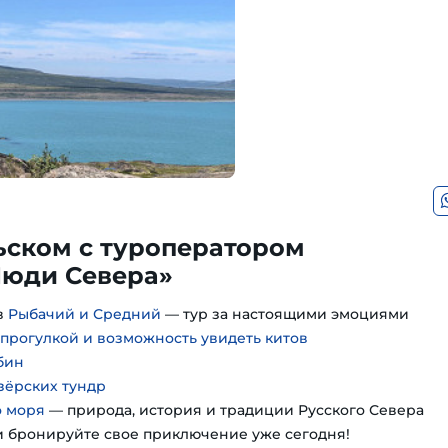
ьском с туроператором
юди Севера»
в
Рыбачий и Средний
— тур за настоящими эмоциями
 прогулкой и возможность увидеть китов
бин
зёрских тундр
о моря
— природа, история и традиции Русского Севера
 бронируйте свое приключение уже сегодня!