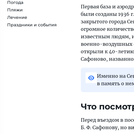
Погода
Первая база и аэро
Пляжи
были созданы 1936 г.
Лечение
закрытого города Се
Праздники и события
огромное количеств
известным людям, и
военно-воздушных си
открыли к 40-летию 
Сафоново, названно
Именно на Се
в память о не
Что посмот
Перед въездом в по
Б. Ф. Сафонову, но 