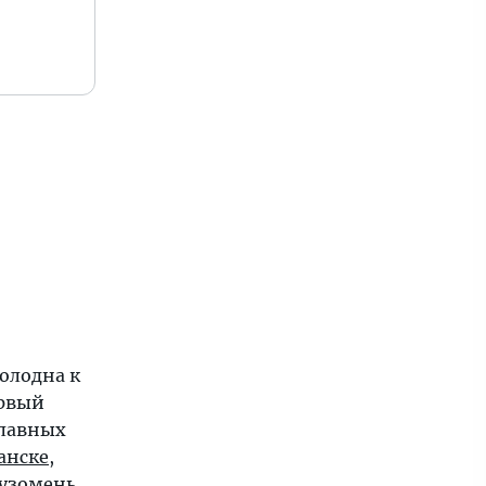
холодна к
ервый
главных
анске
,
узомень
,