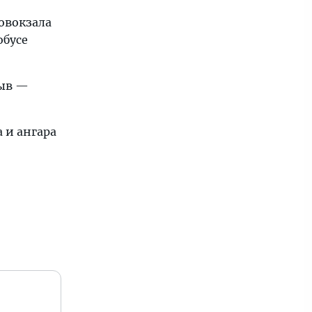
товокзала
обусе
рыв —
 и ангара