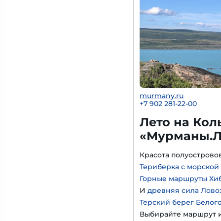
murmany.ru
+7 902 281-22-00
Лето на Кол
«Мурманы.Л
Красота полуострово
Териберка с морской
Горные маршруты Хи
И
древняя сила Лово
Терский берег Белог
Выбирайте маршрут и