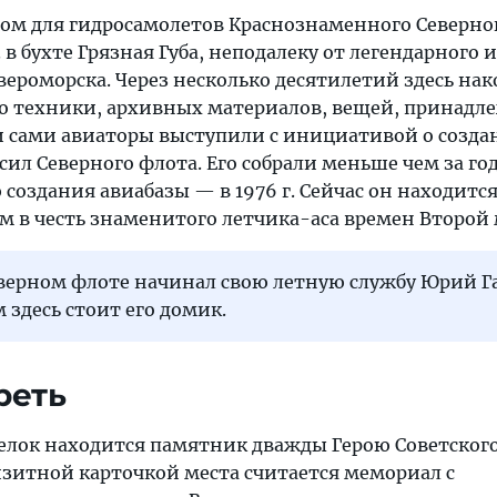
дром для гидросамолетов Краснознаменного Северно
 в бухте Грязная Губа, неподалеку от легендарного и
вероморска. Через несколько десятилетий здесь на
о техники, архивных материалов, вещей, принад
 сами авиаторы выступили с инициативой о созда
л Северного флота. Его собрали меньше чем за год
создания авиабазы — в 1976 г. Сейчас он находится 
м в честь знаменитого летчика-аса времен Второй
верном флоте начинал свою летную службу Юрий Г
м здесь стоит его домик.
реть
селок находится памятник дважды Герою Советског
визитной карточкой места считается мемориал с