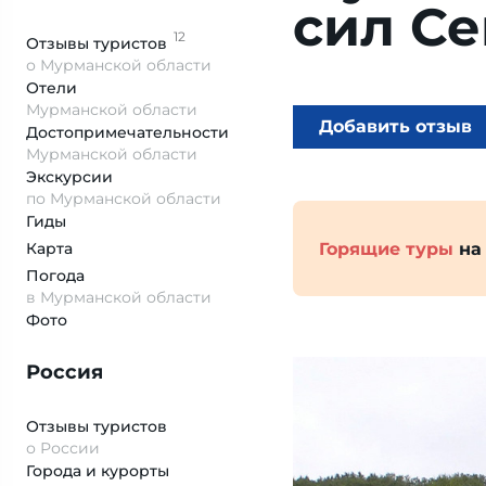
сил Се
12
Отзывы
туристов
о Мурманской области
Отели
Мурманской области
Добавить отзыв
Достопримеча­тельности
Мурманской области
Экскурсии
по Мурманской области
Гиды
Горящие туры
на
Карта
Погода
в Мурманской области
Фото
Россия
Отзывы туристов
о России
Города и курорты