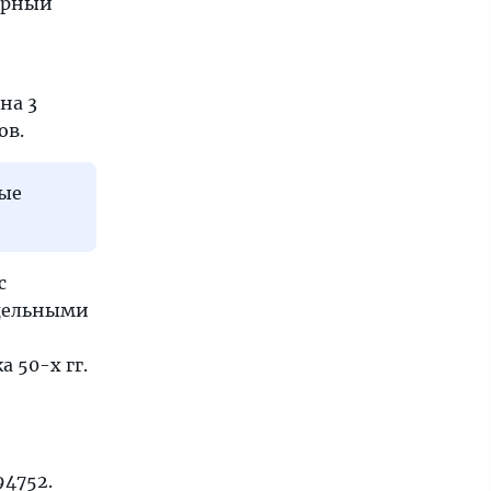
арный
на 3
ов.
ные
с
тдельными
 50-х гг.
94752.