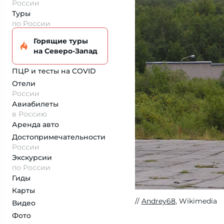
России
Туры
по России
Горящие туры
на Северо-Запад
ПЦР и тесты на COVID
Отели
России
Авиабилеты
в Россию
Аренда авто
Достопримеча­тельности
России
Экскурсии
по России
Гиды
Карты
Andrey68
, Wikimedia
Видео
Фото