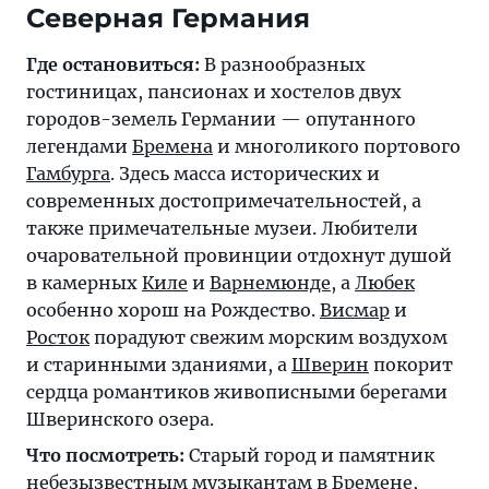
Северная Германия
Где остановиться:
В разнообразных
гостиницах, пансионах и хостелов двух
городов-земель Германии — опутанного
легендами
Бремена
и многоликого портового
Гамбурга
. Здесь масса исторических и
современных достопримечательностей, а
также примечательные музеи. Любители
очаровательной провинции отдохнут душой
в камерных
Киле
и
Варнемюнде
, а
Любек
особенно хорош на Рождество.
Висмар
и
Росток
порадуют свежим морским воздухом
и старинными зданиями, а
Шверин
покорит
сердца романтиков живописными берегами
Шверинского озера.
Что посмотреть:
Старый город и памятник
небезызвестным музыкантам в
Бремене
,