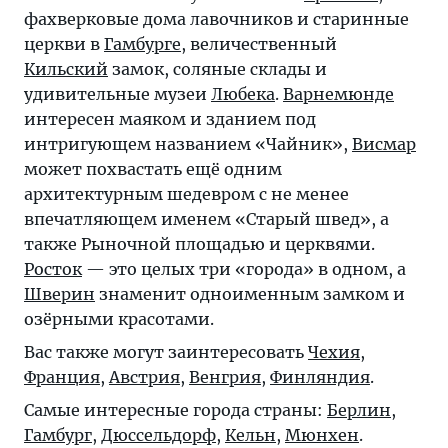
фахверковые дома лавочников и старинные
церкви в
Гамбурге
, величественный
Кильский
замок, соляные склады и
удивительные музеи
Любека
.
Варнемюнде
интересен маяком и зданием под
интригующем названием «Чайник»,
Висмар
может похвастать ещё одним
архитектурным шедевром с не менее
впечатляющем именем «Старый швед», а
также Рыночной площадью и церквями.
Росток
— это целых три «города» в одном, а
Шверин
знаменит одноименным замком и
озёрными красотами.
Вас также могут заинтересовать
Чехия
,
Франция
,
Австрия
,
Венгрия
,
Финляндия
.
Самые интересные города страны:
Берлин
,
Гамбург
,
Дюссельдорф
,
Кельн
,
Мюнхен
.