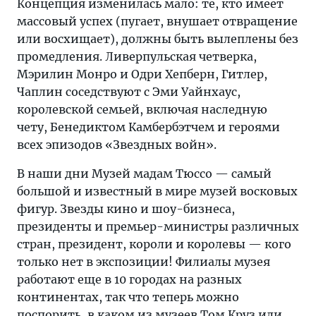
Концепция изменилась мало: те, кто имеет
массовый успех (пугает, внушает отвращение
или восхищает), должны быть вылеплены без
промедления. Ливерпульская четверка,
Мэрилин Монро и Одри Хепберн, Гитлер,
Чаплин соседствуют с Эми Уайнхаус,
королевской семьей, включая наследную
чету, Бенедиктом Камбербэтчем и героями
всех эпизодов «Звездных войн».
В наши дни Музей мадам Тюссо — самый
большой и известный в мире музей восковых
фигур. Звезды кино и шоу-бизнеса,
президенты и премьер-министры различных
стран, президент, короли и королевы — кого
только нет в экспозиции! Филиалы музея
работают еще в 10 городах на разных
континентах, так что теперь можно
поспорить, в каком из музеев Том Круз или