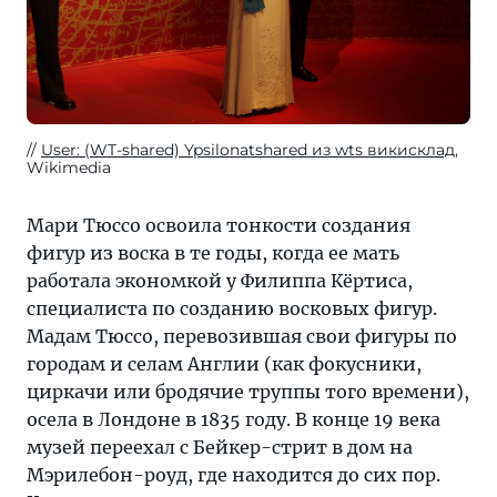
User: (WT-shared) Ypsilonatshared из wts викисклад
,
Wikimedia
Мари Тюссо освоила тонкости создания
фигур из воска в те годы, когда ее мать
работала экономкой у Филиппа Кёртиса,
специалиста по созданию восковых фигур.
Мадам Тюссо, перевозившая свои фигуры по
городам и селам Англии (как фокусники,
циркачи или бродячие труппы того времени),
осела в Лондоне в 1835 году. В конце 19 века
музей переехал с Бейкер-стрит в дом на
Мэрилебон-роуд, где находится до сих пор.