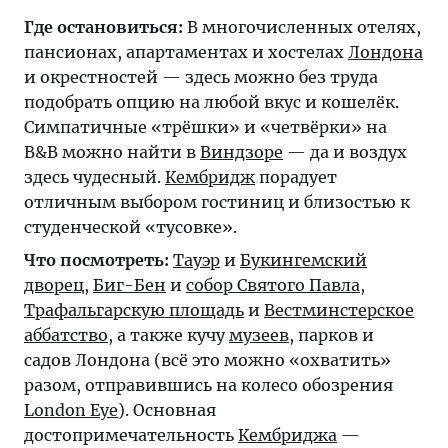
Где остановиться:
В многочисленных отелях,
пансионах, апартаментах и хостелах
Лондона
и окрестностей — здесь можно без труда
подобрать опцию на любой вкус и кошелёк.
Симпатичные «трёшки» и «четвёрки» на
B&B можно найти в
Виндзоре
— да и воздух
здесь чудесный.
Кембридж
порадует
отличным выбором гостиниц и близостью к
студенческой «тусовке».
Что посмотреть:
Тауэр
и
Букингемский
дворец
,
Биг-Бен
и
собор Святого Павла
,
Трафальгарскую площадь
и
Вестминстерское
аббатство
, а также кучу
музеев
, парков и
садов Лондона (всё это можно «охватить»
разом, отправившись на колесо обозрения
London Eye
). Основная
достопримечательность
Кембриджа
—