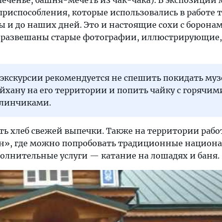
печенье, башня-мечеть из чак-чака). В экспозиции
риспособления, которые использовались в работе 
ы и до наших дней. Это и настоящие сохи с боронам
х развешаны старые фотографии, иллюстрирующие, 
экскурсии рекомендуется не спешить покидать музе
айхану на его территории и попить чайку с горячим
блинчиками.
ть хлеб свежей выпечки. Также на территории рабо
н», где можно попробовать традиционные национ
полнительные услуги — катание на лошадях и баня.