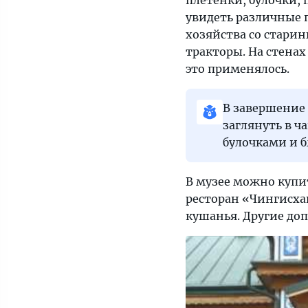
плетёнки, булочки, 
увидеть различные п
хозяйства со старин
тракторы. На стена
это применялось.
В завершение 
заглянуть в ч
булочками и 
В музее можно купи
ресторан «Чингисха
кушанья. Другие до