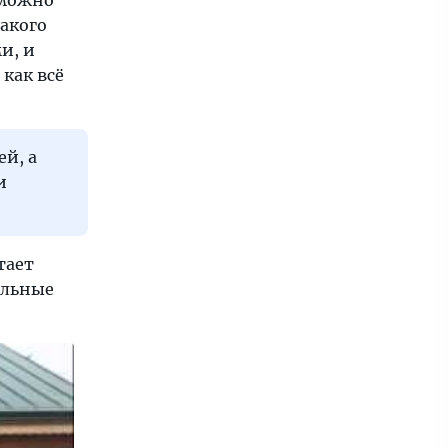
 можно
такого
и, и
как всё
й, а
и
тает
альные