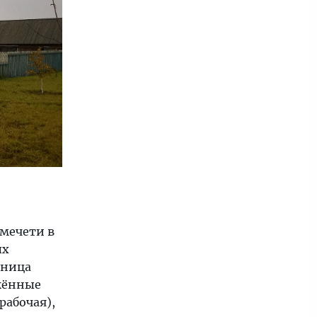
мечети в
ых
ьница
ужённые
рабочая),