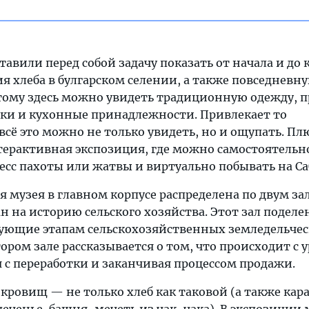
тавили перед собой задачу показать от начала и до 
я хлеба в булгарском селении, а также повседневн
этому здесь можно увидеть традиционную одежду, 
шки и кухонные принадлежности. Привлекает то
 всё это можно не только увидеть, но и ощупать. Пл
нтерактивная экспозиция, где можно самостоятельн
есс пахоты или жатвы и виртуально побывать на Са
 музея в главном корпусе распределена по двум зал
н на историю сельского хозяйства. Этот зал поделе
вующие этапам сельскохозяйственных земледельчес
втором зале рассказывается о том, что происходит с
я с переработки и заканчивая процессом продажи.
кровищ — не только хлеб как таковой (а также кар