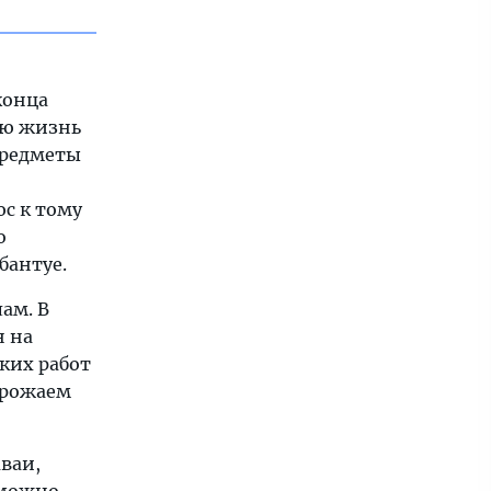
конца
ую жизнь
предметы
юс к тому
о
бантуе.
ам. В
н на
ких работ
 урожаем
аваи,