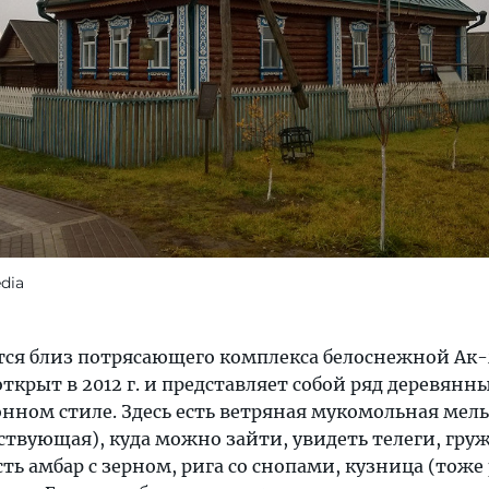
dia
тся близ потрясающего комплекса белоснежной Ак-
открыт в 2012 г. и представляет собой ряд деревянн
онном стиле. Здесь есть ветряная мукомольная мел
ствующая), куда можно зайти, увидеть телеги, гр
ть амбар с зерном, рига со снопами, кузница (тоже 