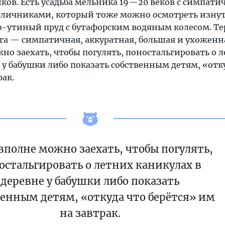
ков. Есть усадьба мельника 19—20 веков с симпат
аличниками, который тоже можно осмотреть изнут
но-утиный пруд с бутафорским водяным колесом. Т
га — симпатичная, аккуратная, большая и ухоженна
но заехать, чтобы погулять, поностальгировать о 
 у бабушки либо показать собственным детям, «отк
рак.
вполне можно заехать, чтобы погулять,
остальгировать о летних каникулах в
деревне у бабушки либо показать
венным детям, «откуда что берётся» им
на завтрак.