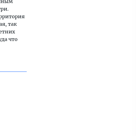
ичным
ри.
ерритория
я, так
летних
уда что