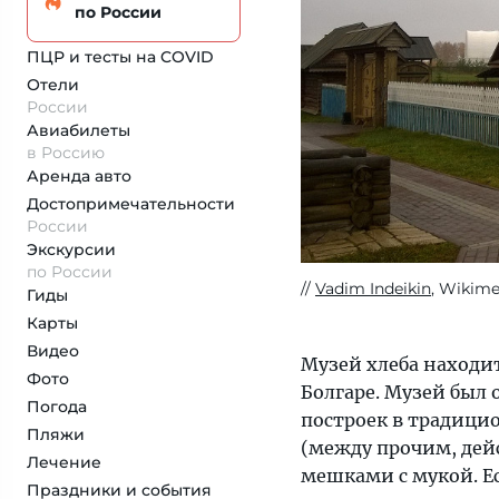
по России
ПЦР и тесты на COVID
Отели
России
Авиабилеты
в Россию
Аренда авто
Достопримеча­тельности
России
Экскурсии
по России
Vadim Indeikin
, Wikime
Гиды
Карты
Видео
Музей хлеба находи
Фото
Болгаре. Музей был 
Погода
построек в традици
Пляжи
(между прочим, дей
Лечение
мешками с мукой. Ес
Праздники и события