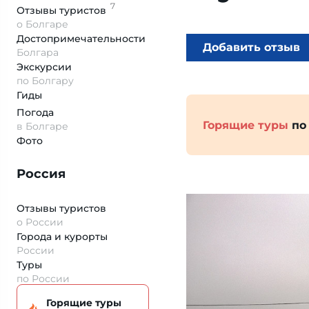
7
Отзывы
туристов
о Болгаре
Достопримеча­тельности
Добавить отзыв
Болгара
Экскурсии
по Болгару
Гиды
Погода
Горящие туры
по
в Болгаре
Фото
Россия
Отзывы туристов
о России
Города и курорты
России
Туры
по России
Горящие туры