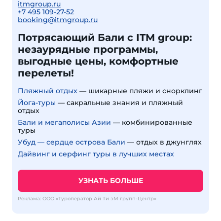
itmgroup.ru
+7 495 109-27-52
booking@itmgroup.ru
Потрясающий Бали с ITM group:
незаурядные программы,
выгодные цены, комфортные
перелеты!
Пляжный отдых
— шикарные пляжи и снорклинг
Йога-туры
— сакральные знания и пляжный
отдых
Бали и мегаполисы Азии
— комбинированные
туры
Убуд — сердце острова Бали
— отдых в джунглях
Дайвинг и серфинг туры в лучших местах
УЗНАТЬ БОЛЬШЕ
Реклама: ООО «Туроператор Ай Ти эМ групп-Центр»