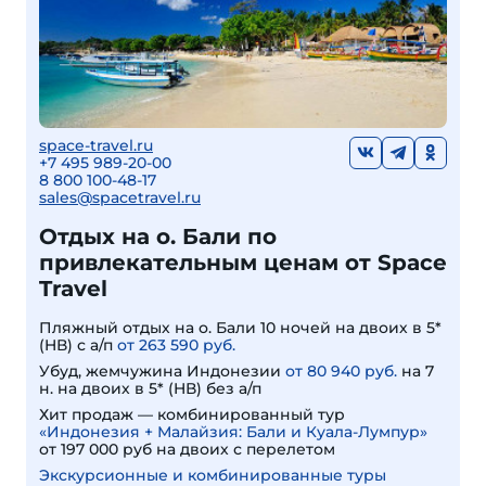
space-travel.ru
+7 495 989-20-00
8 800 100-48-17
sales@spacetravel.ru
Отдых на о. Бали по
привлекательным ценам от Space
Travel
Пляжный отдых на о. Бали 10 ночей на двоих в 5*
(HВ) с а/п
от 263 590 руб.
Убуд, жемчужина Индонезии
от 80 940 руб.
на 7
н. на двоих в 5* (HВ) без а/п
Хит продаж — комбинированный тур
«Индонезия + Малайзия: Бали и Куала-Лумпур»
от 197 000 руб на двоих с перелетом
Экскурсионные и комбинированные туры