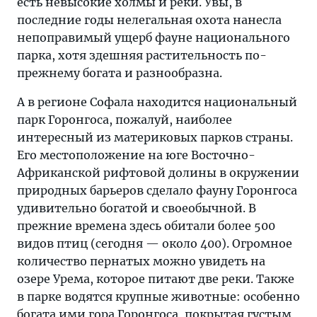
есть невысокие холмы и реки. Увы, в
последние годы нелегальная охота нанесла
непоправимый ущерб фауне национального
парка, хотя здешняя растительность по-
прежнему богата и разнообразна.
А в регионе Софала находится национальный
парк Горонгоса, пожалуй, наиболее
интересный из материковых парков страны.
Его местоположение на юге Восточно-
Африканской рифтовой долины в окружении
природных барьеров сделало фауну Горонгоса
удивительно богатой и своеобычной. В
прежние времена здесь обитали более 500
видов птиц (сегодня — около 400). Огромное
количество пернатых можно увидеть на
озере Урема, которое питают две реки. Также
в парке водятся крупные животные: особенно
богата ими гора Горонгоса, покрытая густым