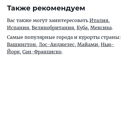
Также рекомендуем
Вас также могут заинтересовать
Италия
,
Испания
,
Великобритания
,
Куба
,
Мексика
.
Самые популярные города и курорты страны:
Вашингтон
,
Лос-Анджелес
,
Майами
,
Нью-
Йорк
,
Сан-Франциско
.