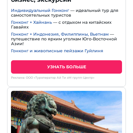
Индивидуальный Гонконг
— идеальный тур для
самостоятельных туристов
Гонконг + Хайнань
— с отдыхом на китайских
Гавайях
Гонконг + Индонезия, Филиппины, Вьетнам
—
путешествие по ярким уголкам Юго-Восточной
Азии!
Гонконг и живописные пейзажи Гуйлиня
УЗНАТЬ БОЛЬШЕ
Реклама: ООО «Туроператор Ай Ти эМ групп-Центр»