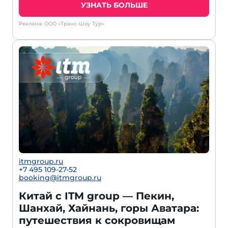
УЗНАТЬ БОЛЬШЕ
Реклама: ООО «Транс-Шоу Тур»
itmgroup.ru
+7 495 109-27-52
booking@itmgroup.ru
Китай с ITM group — Пекин,
Шанхай, Хайнань, горы Аватара:
путешествия к сокровищам