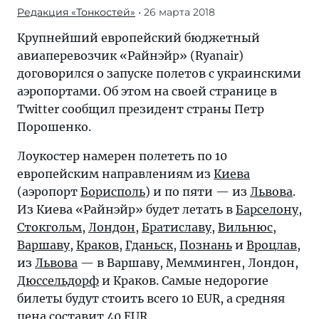
Редакция «Тонкостей»
• 26 марта 2018
Крупнейший европейский бюджетный
авиаперевозчик «Райнэйр» (Ryanair)
договорился о запуске полетов с украинскими
аэропортами. Об этом на своей странице в
Twitter сообщил президент страны Петр
Порошенко.
Лоукостер намерен полететь по 10
европейским направлениям из
Киева
(аэропорт
Борисполь
) и по пяти — из
Львова
.
Из Киева «Райнэйр» будет летать в
Барселону
,
Стокгольм
,
Лондон
,
Братиславу
,
Вильнюс
,
Варшаву
,
Краков
,
Гданьск
,
Познань
и
Вроцлав
,
из
Львова
— в Варшаву, Мемминген, Лондон,
Дюссельдорф
и Краков. Самые недорогие
билеты будут стоить всего 10 EUR, а средняя
цена составит 40 EUR.