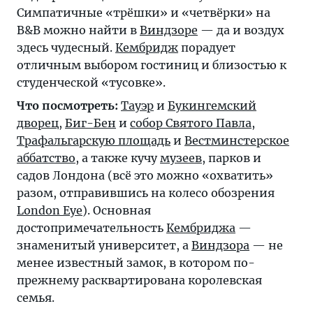
Симпатичные «трёшки» и «четвёрки» на
B&B можно найти в
Виндзоре
— да и воздух
здесь чудесный.
Кембридж
порадует
отличным выбором гостиниц и близостью к
студенческой «тусовке».
Что посмотреть:
Тауэр
и
Букингемский
дворец
,
Биг-Бен
и
собор Святого Павла
,
Трафальгарскую площадь
и
Вестминстерское
аббатство
, а также кучу
музеев
, парков и
садов Лондона (всё это можно «охватить»
разом, отправившись на колесо обозрения
London Eye
). Основная
достопримечательность
Кембриджа
—
знаменитый университет, а
Виндзора
— не
менее известный замок, в котором по-
прежнему расквартирована королевская
семья.