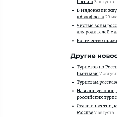
Россию
3 августа
В Индонезии ждут
«Аэрофлот»
29 и
Чистые зоны росс
для родителей с 
Количество прям
Другие ново
Туристов из Росс
Вьетнаме
7 авгус
Туристам рассказ
Названо условие,
российских тури
Стало известно, 
Москве
7 августа