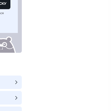
СКУ
ься