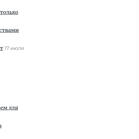
 только
нствами
ат
17 июля
ием для
в