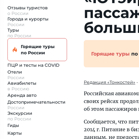
пасса
Отзывы туристов
о России
Города и курорты
больш
России
Туры
по России
Горящие туры
по России
Горящие туры
по
ПЦР и тесты на COVID
Отели
России
Редакция «Тонкостей»
•
Авиабилеты
в Россию
Российская авиаком
Аренда авто
своих рейсах продол
Достопримеча­тельности
России
об этом пассажиров
Экскурсии
по России
Сообщается, что пит
Гиды
2014 г. Питание в б
Карты
данным, не предоста