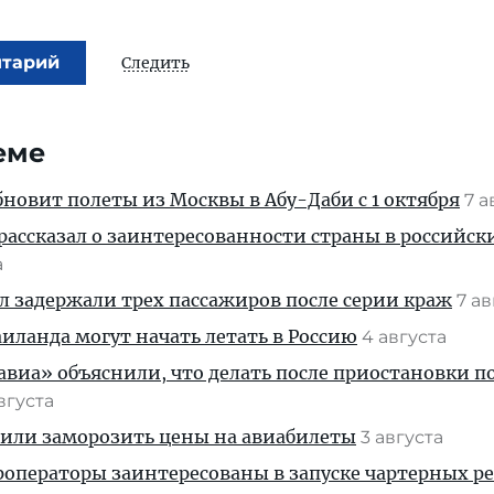
нтарий
Следить
еме
новит полеты из Москвы в Абу-Даби с 1 октября
7 а
рассказал о заинтересованности страны в российск
а
ул задержали трех пассажиров после серии краж
7 а
ланда могут начать летать в Россию
4 августа
иа» объяснили, что делать после приостановки п
августа
жили заморозить цены на авиабилеты
3 августа
операторы заинтересованы в запуске чартерных ре