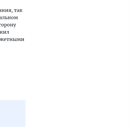
ния, так
иальном
торону
ожил
юджетными