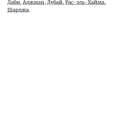
Даби
,
Аджман
,
Дубай
,
Рас-эль-Хайма
,
Шарджа
.