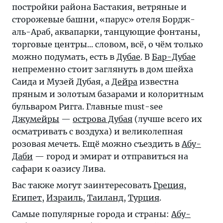
постройки района Бастакия, ветряные и
сторожевые башни, «парус» отеля Бордж-
аль-Араб, аквапарки, танцующие фонтаны,
торговые центры... словом, всё, о чём только
можно подумать, есть в
Дубае
. В
Бар-Дубае
непременно стоит заглянуть в дом шейха
Саида и Музей Дубая, а
Дейра
известна
пряным и золотым базарами и колоритным
бульваром Ригга. Главные must-see
Джумейры
—
острова Дубая
(лучше всего их
осматривать с воздуха) и великолепная
розовая мечеть. Ещё можно съездить в
Абу-
Даби
— город и эмират и отправиться на
сафари к оазису Лива.
Вас также могут заинтересовать
Греция
,
Египет
,
Израиль
,
Таиланд
,
Турция
.
Самые популярные города и страны:
Абу-