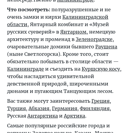
Что посмотреть:
полуразрушенные и не
очень замки и кирхи
Калининградской
области
, Янтарный комбинат и «Музей
русских суеверий» в
Янтарном
, немецкую
архитектуру и променад в
Зеленоградске
,
очаровательные домики бывшего
Раушена
(ныне Светлогорска). Кроме того, стоит
обязательно побывать в столице области —
Калининграде
и съездить на
Куршскую косу
,
чтобы насладиться удивительной
девственной природой, широченными
дюнами и пугающим Танцующим лесом.
Вас также могут заинтересовать
Греция
,
Турция
,
Абхазия
,
Германия
,
Финляндия
,
Русская
Антарктика
и
Арктика
.
Самые популярные российские города и