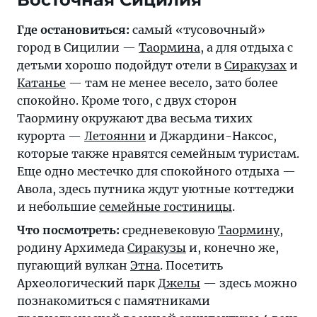
Где остановиться:
самый «тусовочный»
город в Сицилии —
Таормина
, а для отдыха с
детьми хорошо подойдут отели в
Сиракузах
и
Катанье
— там не менее весело, зато более
спокойно. Кроме того, с двух сторон
Таормину окружают два весьма тихих
курорта —
Летоянни
и Джардини-Наксос,
которые также нравятся семейным туристам.
Еще одно местечко для спокойного отдыха —
Авола, здесь путника ждут уютные коттеджи
и небольшие
семейные гостиницы
.
Что посмотреть:
средневековую
Таормину
,
родину Архимеда
Сиракузы
и, конечно же,
пугающий вулкан
Этна
. Посетить
Археологический парк
Джелы
— здесь можно
познакомиться с памятниками