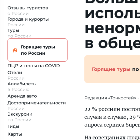
испол
Отзывы туристов
о России
Города и курорты
ненор
России
Туры
по России
в обще
Горящие туры
по России
ПЦР и тесты на COVID
Горящие туры
по
Отели
России
Авиабилеты
в Россию
Аренда авто
Редакция «Тонкостей»
•
Достопримеча­тельности
России
22 % россиян постоя
Экскурсии
случая к случаю, 29
по России
опроса сервиса
Super
Гиды
Карты
На совещаниях люди