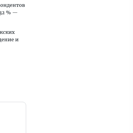
спондентов
 32 % —
ужских
щение и