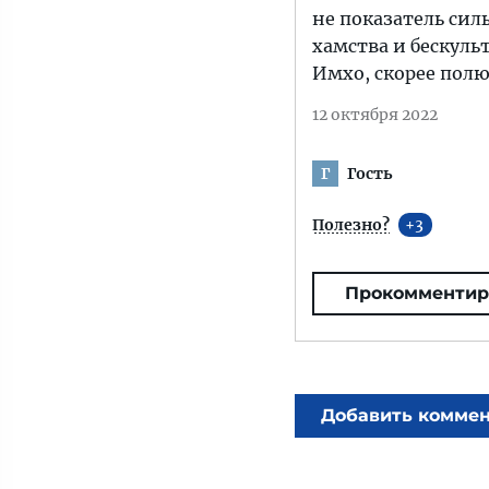
не показатель силы
хамства и бескульт
Имхо, скорее полю
12 октября 2022
Гость
Г
Полезно?
3
Прокомментир
Добавить комме