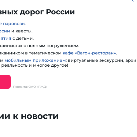
зных дорог России
е паровозы
.
рсии
и квесты.
нятия
с детьми.
шиниста» с полным погружением.
таканником в тематическом
кафе «Вагон-ресторан»
.
им
мобильным приложением
: виртуальные экскурсии, арх
 реальность и многое другое!
Е
Реклама: ОАО «РЖД»
и к новости