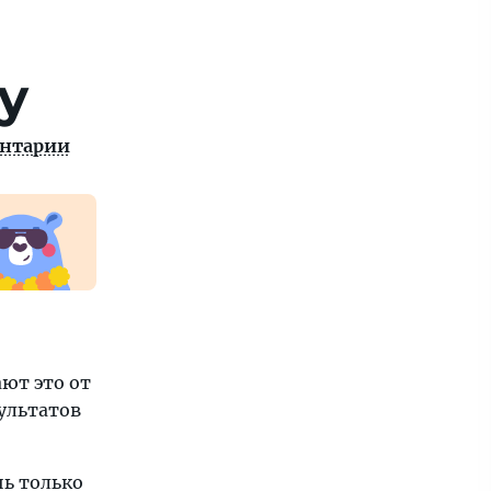
у
нтарии
ют это от
зультатов
нь только