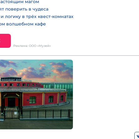
настоящим магом
ят поверить в чудеса
и логику в трёх квест-комнатах
ном волшебном кафе
Е
Реклама: ООО «Музей»