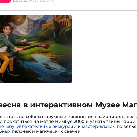
Реклама: ООО «Телепорт»
весна в интерактивном Музее Ма
испытать на себе хитроумные машины иллюзионистов, пожа
, прокатиться на метле Нимбус 2000 и узнать тайны Гарри 
е шоу
,
увлекательные экскурсии
и
мастер-классы
по зелье
ных палочек и магических свечей