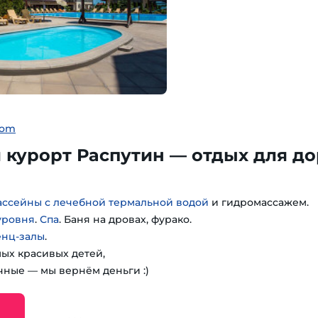
com
курорт Распутин — отдых для до
ассейны с лечебной термальной водой
и гидромассажем.
уровня
.
Спа
. Баня на дровах, фурако.
енц-залы
.
мых красивых детей,
чные — мы вернём деньги :)