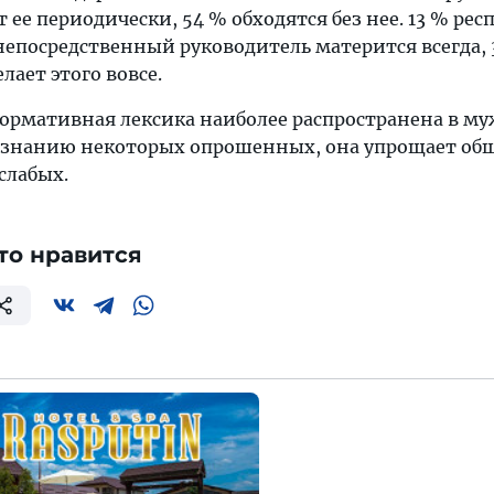
т ее периодически, 54 % обходятся без нее. 13 % ре
 непосредственный руководитель матерится всегда,
лает этого вовсе.
нормативная лексика наиболее распространена в м
изнанию некоторых опрошенных, она упрощает об
слабых.
то нравится