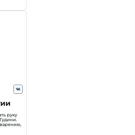
гии
ть руку
Гудини.
варению,