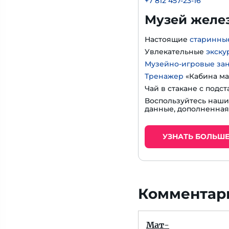
+7 812 457-23-16
Музей желе
Настоящие
старинны
Увлекательные
экску
Музейно-игровые за
Тренажер
«Кабина ма
Чай в стакане с подс
Воспользуйтесь наш
данные, дополненная
УЗНАТЬ БОЛЬШ
Комментари
Мат-