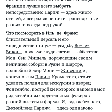
Франции лучше всего выбрать
непосредственно
Париж
— здесь много
отелей, а все развлечения и транспортные
развязки всегда под рукой.
Что посмотреть в
Иль-де-Франс
:
блистательный
Версаль
и его
«предшественницу» — усадьбу
Во-ле-
Виконт
, «восьмое чудо света» — аббатство
Мон-Сен-Мишель
, поражающие своим
величием соборы в
Руане
и
Шартре
,
волшебный мир Моне —
Живерни
и,
конечно, сам
Париж
. Кроме того, стоит
уделить полдня для экскурсии в дворец
Фонтенбло
, постройки которого напоминают
ряд затейливых хрустальных фужеров
разной высоты и формы. И, куда ж без него,
Диснейленд Парижа
— здесь одинаково