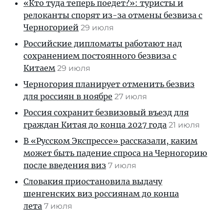
«Кто туда теперь поедет?»: туристы и
релоканты спорят из-за отмены безвиза с
Черногорией
29 июля
Российские дипломаты работают над
сохранением постоянного безвиза с
Китаем
29 июля
Черногория планирует отменить безвиз
для россиян в ноябре
27 июля
Россия сохранит безвизовый въезд для
граждан Китая до конца 2027 года
21 июля
В «Русском Экспрессе» рассказали, каким
может быть падение спроса на Черногорию
после введения виз
7 июля
Словакия приостановила выдачу
шенгенских виз россиянам до конца
лета
7 июля