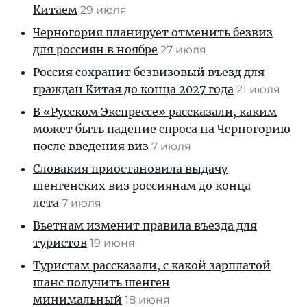
Китаем
29 июля
Черногория планирует отменить безвиз
для россиян в ноябре
27 июля
Россия сохранит безвизовый въезд для
граждан Китая до конца 2027 года
21 июля
В «Русском Экспрессе» рассказали, каким
может быть падение спроса на Черногорию
после введения виз
7 июля
Словакия приостановила выдачу
шенгенских виз россиянам до конца
лета
7 июля
Вьетнам изменит правила въезда для
туристов
19 июня
Туристам рассказали, с какой зарплатой
шанс получить шенген
минимальный
18 июня