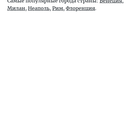
Самые популярные города страны:
Венеция
,
Милан
,
Неаполь
,
Рим
,
Флоренция
.