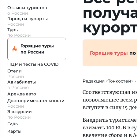
получа
Отзывы туристов
о России
Города и курорты
курор
России
Туры
по России
Горящие туры
по России
Горящие туры
по
ПЦР и тесты на COVID
Отели
России
Редакция «Тонкостей»
•
Авиабилеты
в Россию
Соответствующая ин
Аренда авто
позволяющее всем р
Достопримеча­тельности
России
вступит в силу 15 де
Экскурсии
по России
Внедрить туристиче
Гиды
взимать 100 RUB в с
Карты
введение сбора и в 