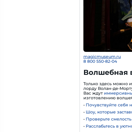
magicmuseum.ru
8 800 550-82-04
Волшебная 
Только здесь можно 
лорду Волан-де-Морту
Вас ждут
иммерсивны
изготовлению волшеб
•
Почувствуйте себя 
•
Шоу, которые застав
•
Проверьте смелость 
•
Расслабьтесь в уют