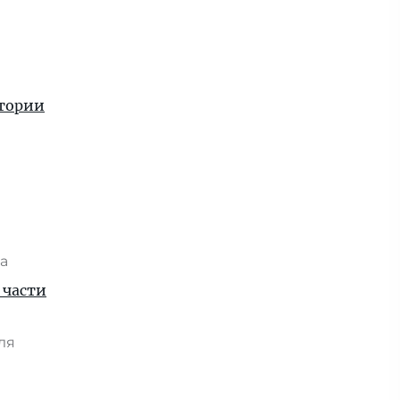
стории
та
 части
юля