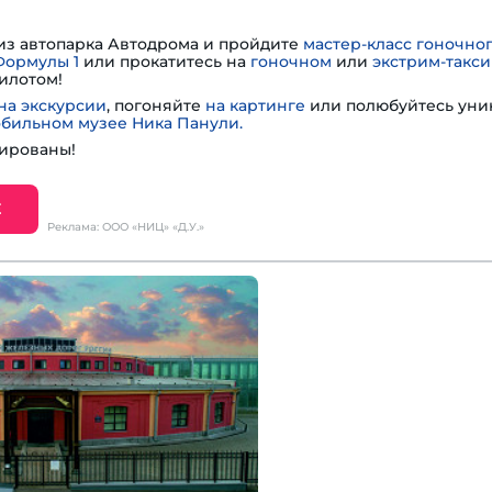
из автопарка Автодрома и пройдите
мастер-класс гоночно
Формулы 1
или прокатитесь на
гоночном
или
экстрим-такси
илотом!
на экскурсии
, погоняйте
на картинге
или полюбуйтесь ун
обильном музее Ника Панули.
ированы!
Е
Реклама: ООО «НИЦ» «Д.У.»