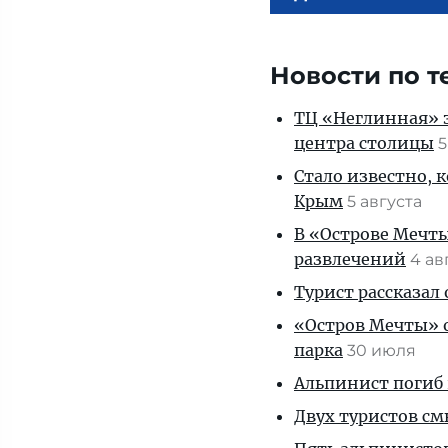
Новости по т
ТЦ «Неглинная» з
центра столицы
5
Стало известно, 
Крым
5 августа
В «Острове Мечты
развлечений
4 ав
Турист рассказал
«Остров Мечты» о
парка
30 июля
Альпинист погиб 
Двух туристов см