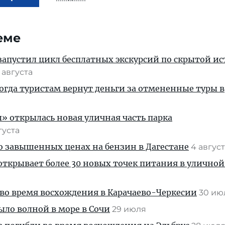
еме
апустил цикл бесплатных экскурсий по скрытой и
 августа
когда туристам вернут деньги за отмененные туры в
» открылась новая уличная часть парка
густа
 о завышенных ценах на бензин в Дагестане
4 авгус
ткрывает более 30 новых точек питания в уличной
во время восхождения в Карачаево-Черкесии
30 и
ыло волной в море в Сочи
29 июля