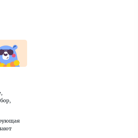
,
бор,
ирующая
ючают