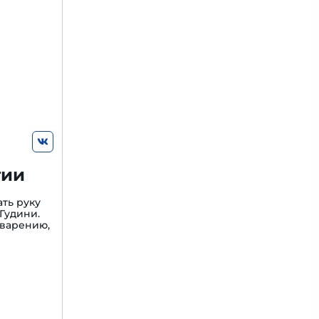
гии
ть руку
Гудини.
варению,