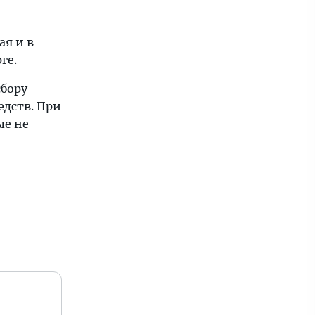
ая и в
ге.
сбору
едств. При
ые не