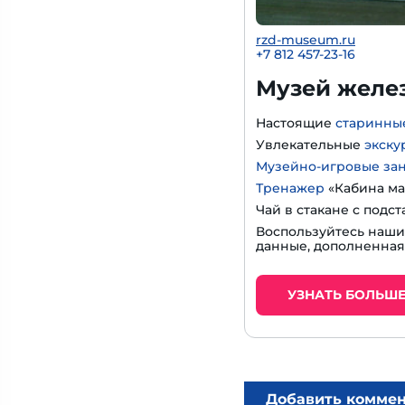
rzd-museum.ru
+7 812 457-23-16
Музей желе
Настоящие
старинны
Увлекательные
экску
Музейно-игровые за
Тренажер
«Кабина ма
Чай в стакане с подс
Воспользуйтесь наш
данные, дополненная
УЗНАТЬ БОЛЬШ
Добавить комме