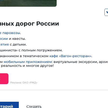
зных дорог России
е паровозы
.
рсии
и квесты.
нятия
с детьми.
шиниста» с полным погружением.
таканником в тематическом
кафе «Вагон-ресторан»
.
им
мобильным приложением
: виртуальные экскурсии, арх
 реальность и многое другое!
Е
Реклама: ОАО «РЖД»
нтарий
Следить