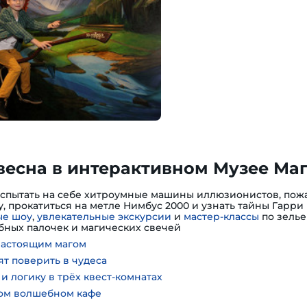
весна в интерактивном Музее Ма
испытать на себе хитроумные машины иллюзионистов, пожа
, прокатиться на метле Нимбус 2000 и узнать тайны Гарри 
е шоу
,
увлекательные экскурсии
и
мастер-классы
по зелье
ных палочек и магических свечей
настоящим магом
ят поверить в чудеса
и логику в трёх квест-комнатах
ном волшебном кафе